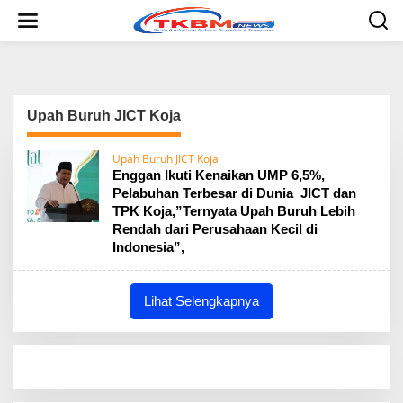
L
e
w
a
t
i
k
Upah Buruh JICT Koja
e
k
o
Upah Buruh JICT Koja
n
Enggan Ikuti Kenaikan UMP 6,5%,
t
Pelabuhan Terbesar di Dunia JICT dan
e
TPK Koja,”Ternyata Upah Buruh Lebih
n
Rendah dari Perusahaan Kecil di
Indonesia”,
Lihat Selengkapnya