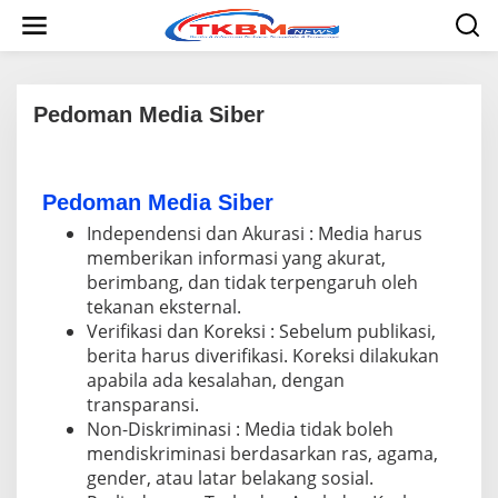
L
e
w
a
t
i
Pedoman Media Siber
k
e
|
k
4
o
N
Pedoman Media Siber
n
O
t
V
Independensi dan Akurasi : Media harus
E
e
memberikan informasi yang akurat,
M
n
B
berimbang, dan tidak terpengaruh oleh
E
tekanan eksternal.
R
2
Verifikasi dan Koreksi : Sebelum publikasi,
0
2
berita harus diverifikasi. Koreksi dilakukan
2
apabila ada kesalahan, dengan
O
L
transparansi.
E
Non-Diskriminasi : Media tidak boleh
H
R
mendiskriminasi berdasarkan ras, agama,
E
gender, atau latar belakang sosial.
D
A