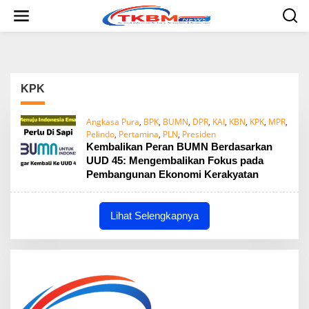
L
e
w
a
t
i
k
KPK
e
k
o
Angkasa Pura
,
BPK
,
BUMN
,
DPR
,
KAI
,
KBN
,
KPK
,
MPR
,
n
Pelindo
,
Pertamina
,
PLN
,
Presiden
t
Kembalikan Peran BUMN Berdasarkan
e
UUD 45: Mengembalikan Fokus pada
n
Pembangunan Ekonomi Kerakyatan
Lihat Selengkapnya