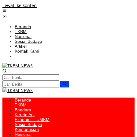
Lewati ke konten
Beranda
TKBM
Nasional
Sosial Budaya
Artikel
Kontak Kami
Beranda
TKBM
Bandara
Kereta Api
Ekonomi – UMKM
Sosial Budaya
Kemanusian
Nasional