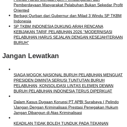
Pemberdayaan Masyarakat Pelabuhan Bukan Sekedar Profit
Oriented
Berbagi Qurban dari Gubernur dan Milad 3 Windu SP TKBM
Indonesia
SP TKBM INDONESIA DUKUNG ARAH RENCANA
KEBIJAKAN TARIF PELABUHAN 2026 “MODERNISASI
PELABUHAN HARUS SEJALAN DENGAN KESEJAHTERAAN
BURUH”
Jangan Lewatkan
SIAGA MOGOK NASIONAL BURUH PELABUHAN MENGUAT
PRESIDEN DIMINTA SERIUSI TUNTUTAN BURUH
PELABUHAN, KONSOLIDASI LINTAS ELEMEN DEWAN
BURUH PELABUHAN INDONESIA TERUS DIPERKUAT
Dalam Kasus Dugaan Korupsi PT APBI Surabaya ( Pelindo
)Jangan Dengan Kriminalisasi Prestasi Penegakan Hukum
Jangan Dibangun di Atas Kriminalisasi
KEADILAN TIDAK BOLEH TUNDUK PADA TEKANAN