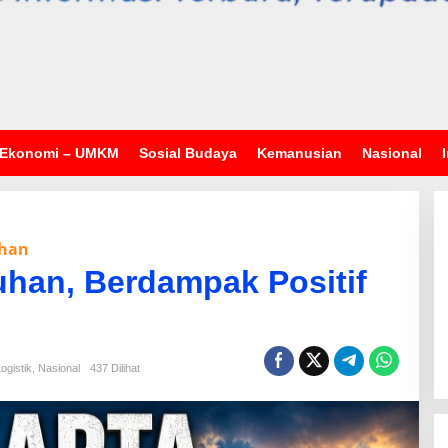
Ekonomi – UMKM
Sosial Budaya
Kemanusian
Nasional
uhan
uhan, Berdampak Positif
ogistik
,
Nasional
437 Dilihat