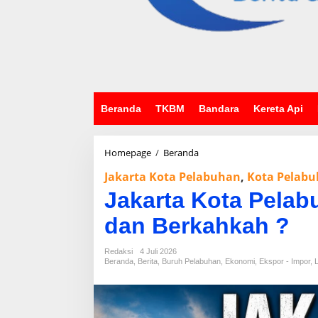
Beranda
TKBM
Bandara
Kereta Api
Homepage
/
Beranda
J
a
Jakarta Kota Pelabuhan
,
Kota Pelab
k
a
Jakarta Kota Pelab
r
t
dan Berkahkah ?
a
K
Redaksi
4 Juli 2026
o
Beranda
,
Berita
,
Buruh Pelabuhan
,
Ekonomi
,
Ekspor - Impor
,
L
t
a
P
e