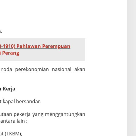
.
70-1910) Pahlawan Perempuan
i Perang
 roda perekonomian nasional akan
 Kerja
 kapal bersandar.
t jutaan pekerja yang menggantungkan
ntara lain :
t (TKBM);