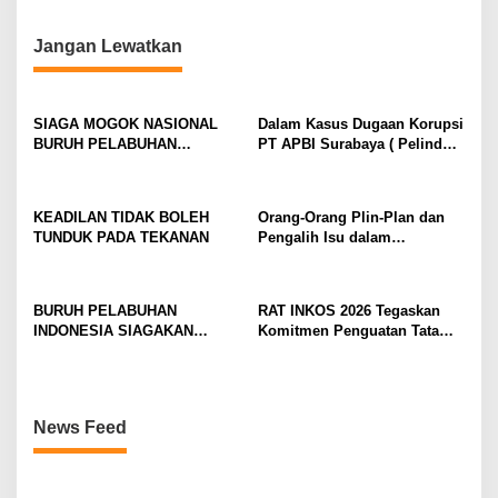
Dukung Program 3 Juta
Konsolidasi Nasional
Rumah bagi Buruh
Gerakan Koperasi Indonesia
Pelabuhan, Kawasan Industri,
Jangan Lewatkan
dan Logistik
SIAGA MOGOK NASIONAL
Dalam Kasus Dugaan Korupsi
BURUH PELABUHAN
PT APBI Surabaya ( Pelindo
MENGUAT PRESIDEN
)Jangan Dengan Kriminalisasi
DIMINTA SERIUSI TUNTUTAN
Prestasi Penegakan Hukum
BURUH PELABUHAN,
Jangan Dibangun di Atas
KEADILAN TIDAK BOLEH
Orang-Orang Plin-Plan dan
KONSOLIDASI LINTAS
Kriminalisasi
TUNDUK PADA TEKANAN
Pengalih Isu dalam
ELEMEN DEWAN BURUH
Perjuangan Ketenagakerjaan
PELABUHAN INDONESIA
TERUS DIPERKUAT
BURUH PELABUHAN
RAT INKOS 2026 Tegaskan
INDONESIA SIAGAKAN
Komitmen Penguatan Tata
MOGOK NASIONAL
Kelola Koperasi, Budi Enda
Dhaniswara Terpilih sebagai
Ketua Umum Periode Th 2026
– 2031
News Feed