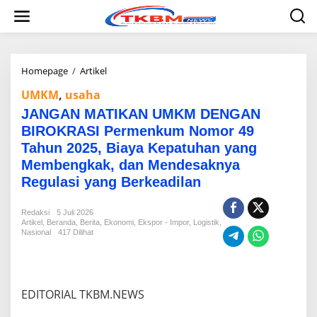
L
e
w
a
t
i
Homepage
/
Artikel
J
k
A
UMKM
,
usaha
e
N
k
G
JANGAN MATIKAN UMKM DENGAN
o
A
BIROKRASI Permenkum Nomor 49
n
N
t
Tahun 2025, Biaya Kepatuhan yang
M
e
A
Membengkak, dan Mendesaknya
n
T
Regulasi yang Berkeadilan
I
K
A
Redaksi
5 Juli 2026
N
Artikel
,
Beranda
,
Berita
,
Ekonomi
,
Ekspor - Impor
,
Logistik
,
Nasional
417 Dilihat
U
M
K
M
D
EDITORIAL TKBM.NEWS
E
N