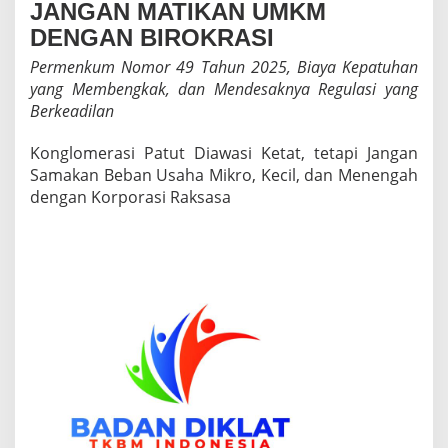
JANGAN MATIKAN UMKM
G
A
DENGAN BIROKRASI
N
Permenkum Nomor 49 Tahun 2025, Biaya Kepatuhan
B
I
yang Membengkak, dan Mendesaknya Regulasi yang
R
Berkeadilan
O
K
Konglomerasi Patut Diawasi Ketat, tetapi Jangan
R
Samakan Beban Usaha Mikro, Kecil, dan Menengah
A
S
dengan Korporasi Raksasa
I
P
e
r
m
e
n
k
u
m
N
o
m
o