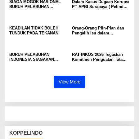
SIAGA MOGOK NASIONAL
Dalam Kasus Dugaan Korupsi
BURUH PELABUHAN
PT APBI Surabaya ( Pelindo
MENGUAT PRESIDEN
)Jangan Dengan Kriminalisasi
DIMINTA SERIUSI TUNTUTAN
Prestasi Penegakan Hukum
BURUH PELABUHAN,
Jangan Dibangun di Atas
KONSOLIDASI LINTAS
Kriminalisasi
KEADILAN TIDAK BOLEH
Orang-Orang Plin-Plan dan
ELEMEN DEWAN BURUH
TUNDUK PADA TEKANAN
Pengalih Isu dalam
PELABUHAN INDONESIA
Perjuangan Ketenagakerjaan
TERUS DIPERKUAT
BURUH PELABUHAN
RAT INKOS 2026 Tegaskan
INDONESIA SIAGAKAN
Komitmen Penguatan Tata
MOGOK NASIONAL
Kelola Koperasi, Budi Enda
Dhaniswara Terpilih sebagai
Ketua Umum Periode Th 2026
– 2031
View More
KOPPELINDO