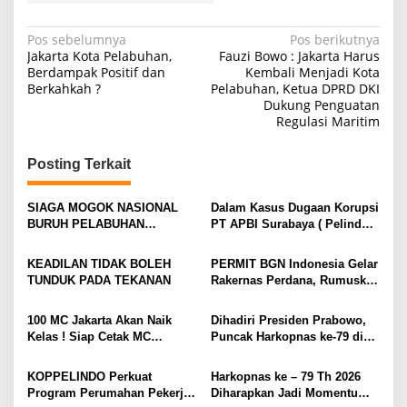
N
Pos sebelumnya
Pos berikutnya
Jakarta Kota Pelabuhan,
Fauzi Bowo : Jakarta Harus
a
Berdampak Positif dan
Kembali Menjadi Kota
Berkahkah ?
Pelabuhan, Ketua DPRD DKI
v
Dukung Penguatan
i
Regulasi Maritim
g
Posting Terkait
a
s
SIAGA MOGOK NASIONAL
Dalam Kasus Dugaan Korupsi
i
BURUH PELABUHAN
PT APBI Surabaya ( Pelindo
MENGUAT PRESIDEN
)Jangan Dengan Kriminalisasi
p
DIMINTA SERIUSI TUNTUTAN
Prestasi Penegakan Hukum
KEADILAN TIDAK BOLEH
PERMIT BGN Indonesia Gelar
o
BURUH PELABUHAN,
Jangan Dibangun di Atas
TUNDUK PADA TEKANAN
Rakernas Perdana, Rumuskan
KONSOLIDASI LINTAS
Kriminalisasi
s
Rekomendasi Strategis untuk
ELEMEN DEWAN BURUH
Penguatan Program Makan
100 MC Jakarta Akan Naik
Dihadiri Presiden Prabowo,
PELABUHAN INDONESIA
Bergizi Gratis
Kelas ! Siap Cetak MC
Puncak Harkopnas ke-79 di
TERUS DIPERKUAT
Profesional, Gandeng Semua
Indonesia Arena – Komplek
Pihak Bangun SDM Unggul
Gelora Bung Karno (GBK)
KOPPELINDO Perkuat
Harkopnas ke – 79 Th 2026
Jadi Tonggak Kebangkitan
Program Perumahan Pekerja,
Diharapkan Jadi Momentum
Ekonomi Rakyat