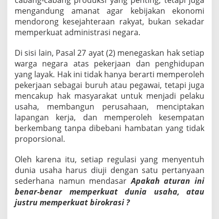
cabang-cabang produksi yang penting, tetapi juga
a
mengandung amanat agar kebijakan ekonomi
n
mendorong kesejahteraan rakyat, bukan sekadar
y
memperkuat administrasi negara.
a
n
Di sisi lain, Pasal 27 ayat (2) menegaskan hak setiap
g
M
warga negara atas pekerjaan dan penghidupan
e
yang layak. Hak ini tidak hanya berarti memperoleh
m
pekerjaan sebagai buruh atau pegawai, tetapi juga
b
mencakup hak masyarakat untuk menjadi pelaku
e
n
usaha, membangun perusahaan, menciptakan
g
lapangan kerja, dan memperoleh kesempatan
k
berkembang tanpa dibebani hambatan yang tidak
a
proporsional.
k
,
d
Oleh karena itu, setiap regulasi yang menyentuh
a
dunia usaha harus diuji dengan satu pertanyaan
n
sederhana namun mendasar
Apakah aturan ini
M
benar-benar memperkuat dunia usaha, atau
e
justru memperkuat birokrasi ?
n
d