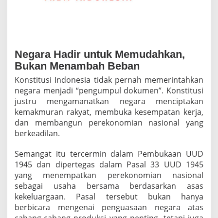
r
4
9
T
a
h
Negara Hadir untuk Memudahkan,
u
Bukan Menambah Beban
n
2
Konstitusi Indonesia tidak pernah memerintahkan
0
negara menjadi “pengumpul dokumen”. Konstitusi
2
justru mengamanatkan negara menciptakan
5
kemakmuran rakyat, membuka kesempatan kerja,
,
B
dan membangun perekonomian nasional yang
i
berkeadilan.
a
y
Semangat itu tercermin dalam Pembukaan UUD
a
1945 dan dipertegas dalam Pasal 33 UUD 1945
K
e
yang menempatkan perekonomian nasional
p
sebagai usaha bersama berdasarkan asas
a
kekeluargaan. Pasal tersebut bukan hanya
t
berbicara mengenai penguasaan negara atas
u
h