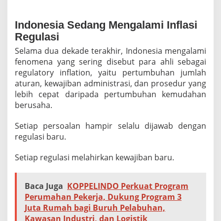
e
s
a
Indonesia Sedang Mengalami Inflasi
k
Regulasi
n
y
Selama dua dekade terakhir, Indonesia mengalami
a
fenomena yang sering disebut para ahli sebagai
R
e
regulatory inflation, yaitu pertumbuhan jumlah
g
aturan, kewajiban administrasi, dan prosedur yang
u
lebih cepat daripada pertumbuhan kemudahan
l
berusaha.
a
s
i
Setiap persoalan hampir selalu dijawab dengan
y
regulasi baru.
a
n
Setiap regulasi melahirkan kewajiban baru.
g
B
e
Baca Juga
KOPPELINDO Perkuat Program
r
k
Perumahan Pekerja, Dukung Program 3
e
Juta Rumah bagi Buruh Pelabuhan,
a
Kawasan Industri, dan Logistik