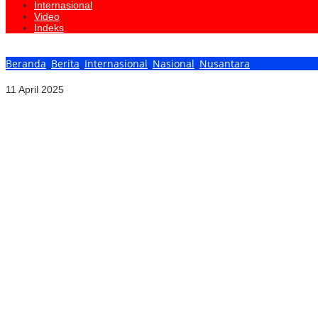
Internasional
Video
Indeks
Beranda
,
Berita
,
Internasional
,
Nasional
,
Nusantara
Detik Menjemput “Harapan 500 Tahun Kembalinya Sunda Kelapa” seba
11 April 2025
SIAGA MOGOK NASIONAL BURUH PELABUHAN MENGUAT PRESIDE
TERUS DIPERKUAT
KEADILAN TIDAK BOLEH TUNDUK PADA TEKANAN
BURUH PELABUHAN INDONESIA SIAGAKAN MOGOK NASIONAL
RAT INKOS 2026 Tegaskan Komitmen Penguatan Tata Kelola Koperas
PERMIT BGN Indonesia Gelar Rakernas Perdana, Rumuskan Rekomend
100 MC Jakarta Akan Naik Kelas ! Siap Cetak MC Profesional, Ga
Dihadiri Presiden Prabowo, Puncak Harkopnas ke-79 di Indonesia A