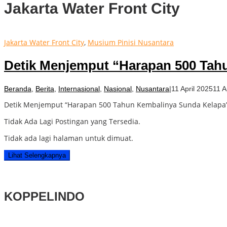
Jakarta Water Front City
Jakarta Water Front City
,
Musium Pinisi Nusantara
Detik Menjemput “Harapan 500 Tahu
Beranda
,
Berita
,
Internasional
,
Nasional
,
Nusantara
|
11 April 2025
11 A
Detik Menjemput “Harapan 500 Tahun Kembalinya Sunda Kelapa” s
Tidak Ada Lagi Postingan yang Tersedia.
Tidak ada lagi halaman untuk dimuat.
Lihat Selengkapnya
KOPPELINDO