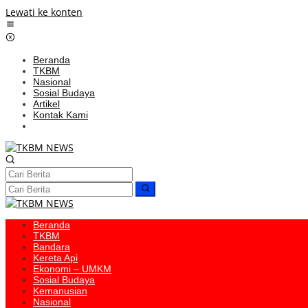
Lewati ke konten
Beranda
TKBM
Nasional
Sosial Budaya
Artikel
Kontak Kami
Beranda
TKBM
Bandara
Kereta Api
Ekonomi – UMKM
Sosial Budaya
Kemanusian
Nasional