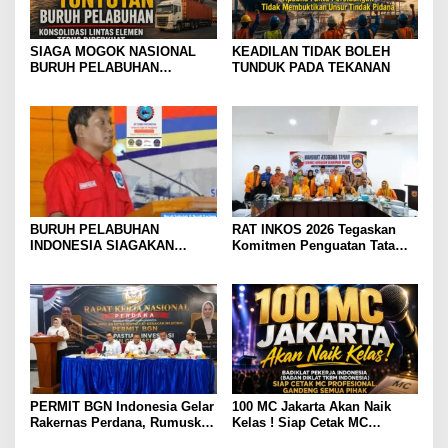
SIAGA MOGOK NASIONAL
KEADILAN TIDAK BOLEH
BURUH PELABUHAN
TUNDUK PADA TEKANAN
MENGUAT PRESIDEN
DIMINTA SERIUSI TUNTUTAN
BURUH PELABUHAN,
KONSOLIDASI LINTAS
ELEMEN DEWAN BURUH
PELABUHAN INDONESIA
TERUS DIPERKUAT
BURUH PELABUHAN
RAT INKOS 2026 Tegaskan
INDONESIA SIAGAKAN
Komitmen Penguatan Tata
MOGOK NASIONAL
Kelola Koperasi, Budi Enda
Dhaniswara Terpilih sebagai
Ketua Umum Periode Th 2026
– 2031
PERMIT BGN Indonesia Gelar
100 MC Jakarta Akan Naik
Rakernas Perdana, Rumuskan
Kelas ! Siap Cetak MC
Rekomendasi Strategis untuk
Profesional, Gandeng Semua