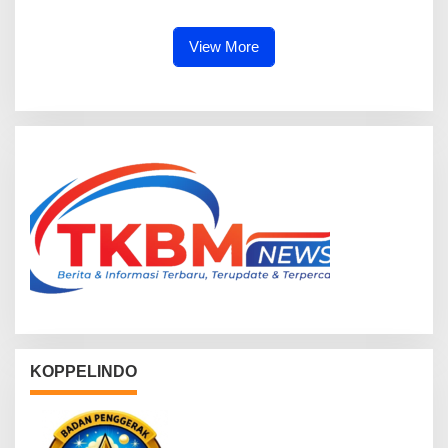
Penguatan Program Makan
Pihak Bangun SDM Unggul
Bergizi Gratis
View More
KOPPELINDO