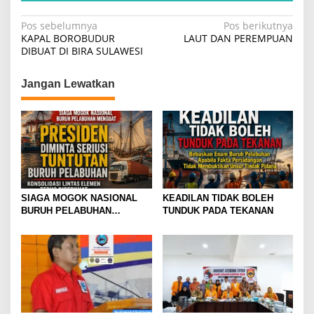
N
Pos sebelumnya
Pos berikutnya
KAPAL BOROBUDUR
LAUT DAN PEREMPUAN
a
DIBUAT DI BIRA SULAWESI
v
i
Jangan Lewatkan
g
a
s
i
p
SIAGA MOGOK NASIONAL
KEADILAN TIDAK BOLEH
o
BURUH PELABUHAN
TUNDUK PADA TEKANAN
s
MENGUAT PRESIDEN
DIMINTA SERIUSI TUNTUTAN
BURUH PELABUHAN,
KONSOLIDASI LINTAS
ELEMEN DEWAN BURUH
PELABUHAN INDONESIA
TERUS DIPERKUAT