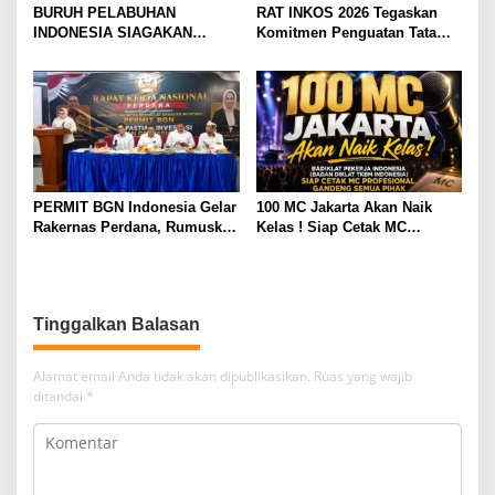
BURUH PELABUHAN
RAT INKOS 2026 Tegaskan
INDONESIA SIAGAKAN
Komitmen Penguatan Tata
MOGOK NASIONAL
Kelola Koperasi, Budi Enda
Dhaniswara Terpilih sebagai
Ketua Umum Periode Th 2026
– 2031
PERMIT BGN Indonesia Gelar
100 MC Jakarta Akan Naik
Rakernas Perdana, Rumuskan
Kelas ! Siap Cetak MC
Rekomendasi Strategis untuk
Profesional, Gandeng Semua
Penguatan Program Makan
Pihak Bangun SDM Unggul
Bergizi Gratis
Tinggalkan Balasan
Alamat email Anda tidak akan dipublikasikan.
Ruas yang wajib
ditandai
*