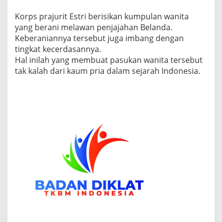
u
Korps prajurit Estri berisikan kumpulan wanita
k
K
yang berani melawan penjajahan Belanda.
o
Keberaniannya tersebut juga imbang dengan
n
tingkat kecerdasannya.
d
Hal inilah yang membuat pasukan wanita tersebut
e
.
tak kalah dari kaum pria dalam sejarah Indonesia.