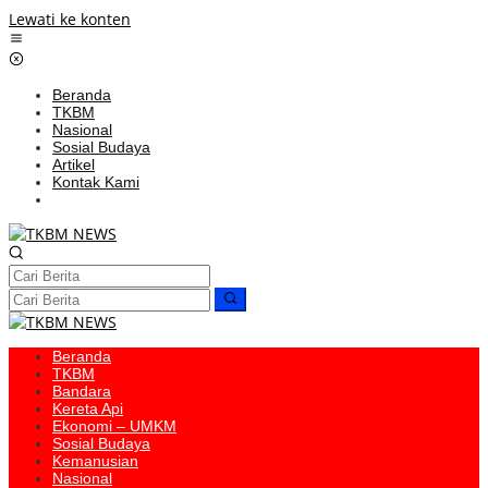
Lewati ke konten
Beranda
TKBM
Nasional
Sosial Budaya
Artikel
Kontak Kami
Beranda
TKBM
Bandara
Kereta Api
Ekonomi – UMKM
Sosial Budaya
Kemanusian
Nasional