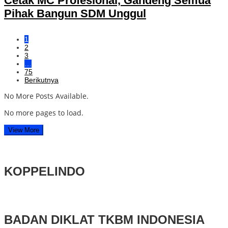
Cetak MC Profesional, Gandeng Semua
Pihak Bangun SDM Unggul
1
2
3
…
75
Berikutnya
No More Posts Available.
No more pages to load.
View More
KOPPELINDO
BADAN DIKLAT TKBM INDONESIA