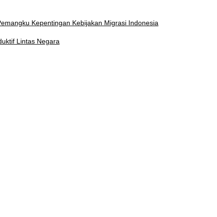
 Pemangku Kepentingan Kebijakan Migrasi Indonesia
ktif Lintas Negara