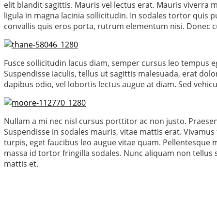
elit blandit sagittis. Mauris vel lectus erat. Mauris viverr
ligula in magna lacinia sollicitudin. In sodales tortor qu
convallis quis eros porta, rutrum elementum nisi. Donec c
Fusce sollicitudin lacus diam, semper cursus leo tempus eget
Suspendisse iaculis, tellus ut sagittis malesuada, erat dolo
dapibus odio, vel lobortis lectus augue at diam. Sed vehicu
Nullam a mi nec nisl cursus porttitor ac non justo. Praesent
Suspendisse in sodales mauris, vitae mattis erat. Vivamus 
turpis, eget faucibus leo augue vitae quam. Pellentesque me
massa id tortor fringilla sodales. Nunc aliquam non tellus
mattis et.