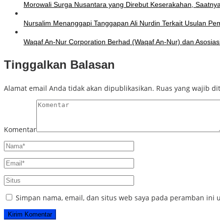
Morowali Surga Nusantara yang Direbut Keserakahan, Saatny
Nursalim Menanggapi Tanggapan Ali Nurdin Terkait Usulan Pem
Waqaf An-Nur Corporation Berhad (Waqaf An-Nur) dan Asosias
Tinggalkan Balasan
Alamat email Anda tidak akan dipublikasikan.
Ruas yang wajib di
Komentar
Simpan nama, email, dan situs web saya pada peramban ini u