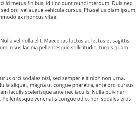
orci id metus finibus, id tincidunt nunc interdum. Duis nec
 sed orci vel augue vehicula cursus. Phasellus diam ipsum,
commodo ex rhoncus vitae.
lla vel nulla elit. Maecenas luctus ac lectus et sagittis.
tum, risus lacinia pellentesque sollicitudin, turpis quam
purus orci sodales nisl, sed semper elit nibh non urna.
Nulla aliquet, magna ut congue pharetra, ante orci cursus
am iaculis scelerisque ante nec iaculis. Nulla pulvinar
nt. Pellentesque venenatis congue odio, non sodales eros