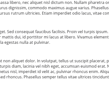
a massa libero, nec aliquet nisl dictum non. Nullam pharetra 
is purus dignissim, commodo maximus augue varius. Phasellus
ursus rutrum ultricies. Etiam imperdiet odio lacus, vitae 
. Sed consequat faucibus facilisis. Proin vel turpis ipsum. Nu
r mattis dui, id porttitor mi lacus at libero. Vivamus elemen
la egestas nulla at pulvinar.
 non aliquet dolor. In volutpat, tellus ut suscipit placerat, 
turpis diam, lacinia vel nibh eget, accumsan euismod erat. 
tus nisl, imperdiet id velit ac, pulvinar rhoncus enim. Aliqu
 sed rhoncus. Phasellus semper tellus vitae ultrices tincidu