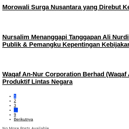
Morowali Surga Nusantara yang Direbut K
Nursalim Menanggapi Tanggapan Ali Nurdin
Publik & Pemangku Kepentingan Kebijakan
Waqaf An-Nur Corporation Berhad (Waqaf 
Produktif Lintas Negara
1
2
3
…
9
Berikutnya
No More Posts Available.