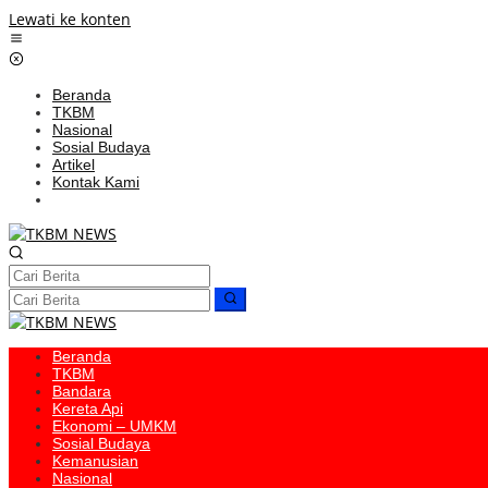
Lewati ke konten
Beranda
TKBM
Nasional
Sosial Budaya
Artikel
Kontak Kami
Beranda
TKBM
Bandara
Kereta Api
Ekonomi – UMKM
Sosial Budaya
Kemanusian
Nasional