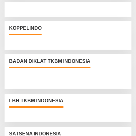
KOPPELINDO
BADAN DIKLAT TKBM INDONESIA
LBH TKBM INDONESIA
SATSENA INDONESIA