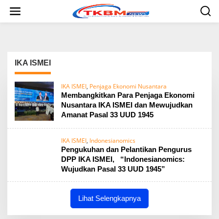
L
e
w
a
t
i
k
IKA ISMEI
e
k
o
IKA ISMEI
,
Penjaga Ekonomi Nusantara
n
Membangkitkan Para Penjaga Ekonomi
t
Nusantara IKA ISMEI dan Mewujudkan
e
Amanat Pasal 33 UUD 1945
n
IKA ISMEI
,
Indonesianomics
Pengukuhan dan Pelantikan Pengurus
DPP IKA ISMEI, “Indonesianomics:
Wujudkan Pasal 33 UUD 1945”
Lihat Selengkapnya