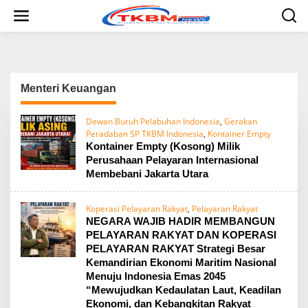
L
e
w
a
t
i
k
Menteri Keuangan
e
k
o
Dewan Buruh Pelabuhan Indonesia
,
Gerakan
n
Peradaban SP TKBM Indonesia
,
Kontainer Empty
t
Kontainer Empty (Kosong) Milik
e
Perusahaan Pelayaran Internasional
n
Membebani Jakarta Utara
Koperasi Pelayaran Rakyat
,
Pelayaran Rakyat
NEGARA WAJIB HADIR MEMBANGUN
PELAYARAN RAKYAT DAN KOPERASI
PELAYARAN RAKYAT Strategi Besar
Kemandirian Ekonomi Maritim Nasional
Menuju Indonesia Emas 2045
“Mewujudkan Kedaulatan Laut, Keadilan
Ekonomi, dan Kebangkitan Rakyat