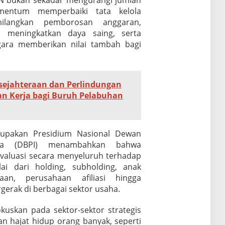
UMN bukan sekadar mengurangi jumlah
mentum memperbaiki tata kelola
ilangkan pemborosan anggaran,
, meningkatkan daya saing, serta
gara memberikan nilai tambah bagi
sejahteraan dan Perlindungan
n Kerja bagi Buruh Pelabuhan
upakan Presidium Nasional Dewan
sia (DBPI) menambahkan bahwa
valuasi secara menyeluruh terhadap
ai dari holding, subholding, anak
an, perusahaan afiliasi hingga
erak di berbagai sektor usaha.
uskan pada sektor-sektor strategis
n hajat hidup orang banyak, seperti