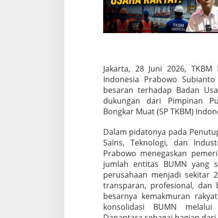
U
a
n
g
R
a
k
y
Jakarta, 28 Juni 2026, TKBM
a
Indonesia Prabowo Subianto
t
besaran terhadap Badan Usa
t
e
dukungan dari Pimpinan Pus
t
Bongkar Muat (SP TKBM) Indone
a
p
Dalam pidatonya pada Penutu
i
Sains, Teknologi, dan Indust
M
e
Prabowo menegaskan pemeri
m
jumlah entitas BUMN yang sa
a
perusahaan menjadi sekitar 25
t
transparan, profesional, dan
i
besarnya kemakmuran rakyat
k
a
konsolidasi BUMN melalui 
n
Danantara sebagai bagian dari