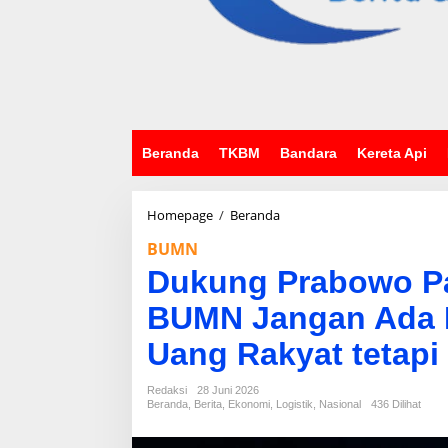
Beranda
TKBM
Bandara
Kereta Api
Homepage
/
Beranda
D
u
BUMN
k
u
Dukung Prabowo Pa
n
g
BUMN Jangan Ada L
P
r
Uang Rakyat tetap
a
b
Redaksi
28 Juni 2026
o
Beranda
,
Berita
,
Ekonomi
,
Logistik
,
Nasional
436 Dilihat
w
o