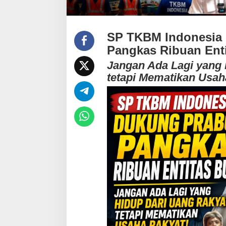
a
n
g
a
SP TKBM Indonesia
n
A
Pangkas Ribuan Ent
d
Jangan Ada Lagi yang 
a
L
tetapi Mematikan Usah
a
g
i
y
a
n
g
H
i
d
u
p
d
a
r
i