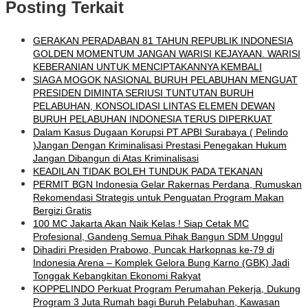
Posting Terkait
GERAKAN PERADABAN 81 TAHUN REPUBLIK INDONESIA
GOLDEN MOMENTUM JANGAN WARISI KEJAYAAN. WARISI
KEBERANIAN UNTUK MENCIPTAKANNYA KEMBALI
SIAGA MOGOK NASIONAL BURUH PELABUHAN MENGUAT
PRESIDEN DIMINTA SERIUSI TUNTUTAN BURUH
PELABUHAN, KONSOLIDASI LINTAS ELEMEN DEWAN
BURUH PELABUHAN INDONESIA TERUS DIPERKUAT
Dalam Kasus Dugaan Korupsi PT APBI Surabaya ( Pelindo
)Jangan Dengan Kriminalisasi Prestasi Penegakan Hukum
Jangan Dibangun di Atas Kriminalisasi
KEADILAN TIDAK BOLEH TUNDUK PADA TEKANAN
PERMIT BGN Indonesia Gelar Rakernas Perdana, Rumuskan
Rekomendasi Strategis untuk Penguatan Program Makan
Bergizi Gratis
100 MC Jakarta Akan Naik Kelas ! Siap Cetak MC
Profesional, Gandeng Semua Pihak Bangun SDM Unggul
Dihadiri Presiden Prabowo, Puncak Harkopnas ke-79 di
Indonesia Arena – Komplek Gelora Bung Karno (GBK) Jadi
Tonggak Kebangkitan Ekonomi Rakyat
KOPPELINDO Perkuat Program Perumahan Pekerja, Dukung
Program 3 Juta Rumah bagi Buruh Pelabuhan, Kawasan