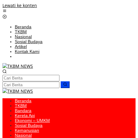
Lewati ke konten
Beranda
TKBM
Nasional
Sosial Budaya
Artikel
Kontak Kami
Beranda
TKBM
Bandara
Kereta Api
Ekonomi – UMKM
Sosial Budaya
Kemanusian
Nasional