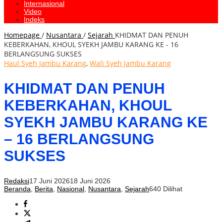
Internasional
Video
Indeks
Homepage
/
Nusantara
/
Sejarah
KHIDMAT DAN PENUH
KEBERKAHAN, KHOUL SYEKH JAMBU KARANG KE - 16
BERLANGSUNG SUKSES
Haul Syeh Jambu Karang
,
Wali Syeh Jambu Karang
KHIDMAT DAN PENUH
KEBERKAHAN, KHOUL
SYEKH JAMBU KARANG KE
– 16 BERLANGSUNG
SUKSES
Redaksi
17 Juni 2026
18 Juni 2026
Beranda
,
Berita
,
Nasional
,
Nusantara
,
Sejarah
640 Dilihat