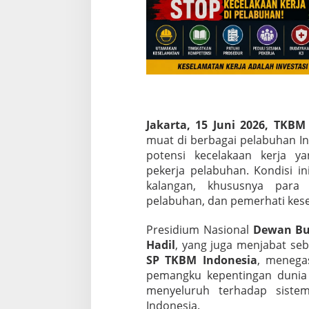
e
n
j
a
d
i
P
r
i
o
Jakarta, 15 Juni 2026, TKB
r
muat di berbagai pelabuhan Ind
i
t
potensi kecelakaan kerja 
a
pekerja pelabuhan. Kondisi in
s
kalangan, khususnya para 
U
pelabuhan, dan pemerhati kese
t
a
m
Presidium Nasional
Dewan Bu
a
Hadil
, yang juga menjabat se
,
SP TKBM Indonesia
, menega
B
pemangku kepentingan dunia
u
menyeluruh terhadap sistem
k
a
Indonesia.