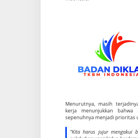
n
S
e
k
a
d
a
r
S
l
o
g
a
n
Menurutnya, masih terjadiny
kerja menunjukkan bahwa 
sepenuhnya menjadi prioritas 
“Kita harus jujur mengakui 