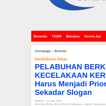
Beranda
TKBM
Bandara
Kereta Api
Homepage
/
Beranda
P
E
kecelakaan kerja
L
A
PELABUHAN BER
B
U
KECELAKAAN KERJA
H
A
Harus Menjadi Prio
N
B
Sekadar Slogan
E
R
Redaksi
15 Juni 2026
K
Beranda
,
Berita
,
Buruh
,
Buruh Pelabuhan
,
Logistik
,
Nusantara