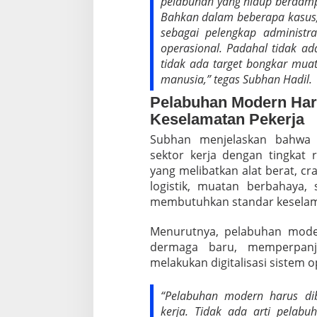
pelabuhan yang hidup berdampi
Bahkan dalam beberapa kasus,
sebagai pelengkap administr
operasional. Padahal tidak a
tidak ada target bongkar mua
manusia,” tegas Subhan Hadil.
Pelabuhan Modern Ha
Keselamatan Pekerja
Subhan menjelaskan bahwa 
sektor kerja dengan tingkat r
yang melibatkan alat berat, cra
logistik, muatan berbahaya, 
membutuhkan standar keselama
Menurutnya, pelabuhan mod
dermaga baru, memperpanj
melakukan digitalisasi sistem o
“Pelabuhan modern harus di
kerja. Tidak ada arti pelabu