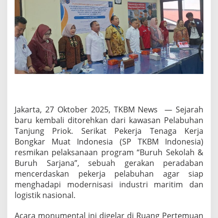
P
R
O
G
R
A
M
“
B
U
R
U
Jakarta, 27 Oktober 2025, TKBM News — Sejarah
H
baru kembali ditorehkan dari kawasan Pelabuhan
S
E
Tanjung Priok. Serikat Pekerja Tenaga Kerja
K
Bongkar Muat Indonesia (SP TKBM Indonesia)
O
resmikan pelaksanaan program “Buruh Sekolah &
L
Buruh Sarjana”, sebuah gerakan peradaban
A
mencerdaskan pekerja pelabuhan agar siap
H
&
menghadapi modernisasi industri maritim dan
B
logistik nasional.
U
R
Acara monumental ini digelar di Ruang Pertemuan
U