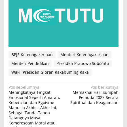
BPJS Ketenagakerjaan
Menteri Ketenagakerjaan
Menteri Pendidikan
Presiden Prabowo Subianto
Wakil Presiden Gibran Rakabuming Raka
N
Pos sebelumnya
Pos berikutnya
Meningkatnya Tingkat
Memaknai Hari Sumpah
a
Emosional Seperti Amarah,
Pemuda 2025 Secara
Kebencian dan Egoisme
Spiritual dan Keagamaan
v
Manusia Akhir – Akhir Ini,
i
Sebagai Tanda-Tanda
Datangnya Masa
g
Kemerosotan Moral atau