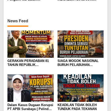
Perjuangan Ketenagakerjaan
MOGOK NASIONAL
News Feed
GERAKAN PERADABAN 81
SIAGA MOGOK NASIONAL
TAHUN REPUBLIK
BURUH PELABUHAN
INDONESIA GOLDEN
MENGUAT PRESIDEN
MOMENTUM JANGAN WARISI
DIMINTA SERIUSI TUNTUTAN
KEJAYAAN. WARISI
BURUH PELABUHAN,
KEBERANIAN UNTUK
KONSOLIDASI LINTAS
MENCIPTAKANNYA KEMBALI
ELEMEN DEWAN BURUH
PELABUHAN INDONESIA
TERUS DIPERKUAT
Dalam Kasus Dugaan Korupsi
KEADILAN TIDAK BOLEH
PT APBI Surabaya ( Pelindo
TUNDUK PADA TEKANAN