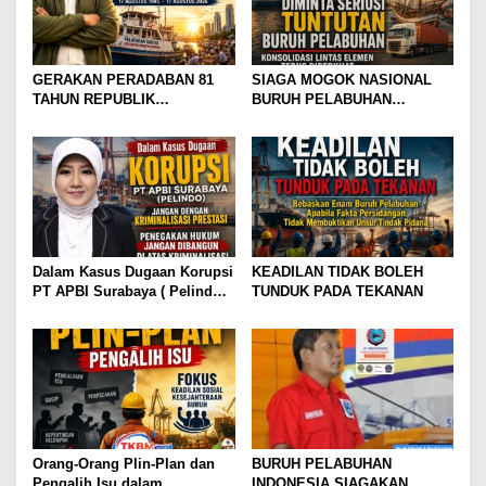
GERAKAN PERADABAN 81
SIAGA MOGOK NASIONAL
TAHUN REPUBLIK
BURUH PELABUHAN
INDONESIA GOLDEN
MENGUAT PRESIDEN
MOMENTUM JANGAN WARISI
DIMINTA SERIUSI TUNTUTAN
KEJAYAAN. WARISI
BURUH PELABUHAN,
KEBERANIAN UNTUK
KONSOLIDASI LINTAS
MENCIPTAKANNYA KEMBALI
ELEMEN DEWAN BURUH
PELABUHAN INDONESIA
TERUS DIPERKUAT
Dalam Kasus Dugaan Korupsi
KEADILAN TIDAK BOLEH
PT APBI Surabaya ( Pelindo
TUNDUK PADA TEKANAN
)Jangan Dengan Kriminalisasi
Prestasi Penegakan Hukum
Jangan Dibangun di Atas
Kriminalisasi
Orang-Orang Plin-Plan dan
BURUH PELABUHAN
Pengalih Isu dalam
INDONESIA SIAGAKAN