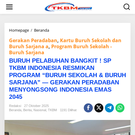
L
e
w
a
t
i
Homepage
/
Beranda
B
k
U
Gerakan Peradaban
,
Kartu Buruh Sekolah dan
e
R
k
Buruh Sarjana a
,
Program Buruh Sekolah -
U
o
Buruh Sarjana
H
n
P
BURUH PELABUHAN BANGKIT ! SP
t
E
TKBM INDONESIA RESMIKAN
e
L
n
A
PROGRAM “BURUH SEKOLAH & BURUH
B
SARJANA” — GERAKAN PERADABAN
U
MENYONGSONG INDONESIA EMAS
H
A
2045
N
B
Redaksi
27 Oktober 2025
Beranda
,
Berita
,
Nasional
,
TKBM
1191 Dilihat
A
N
G
K
I