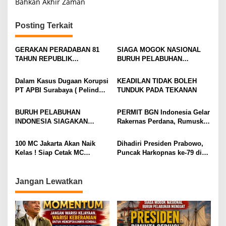
a
Bahkan Akhir Zaman
s
Posting Terkait
i
p
GERAKAN PERADABAN 81
SIAGA MOGOK NASIONAL
o
TAHUN REPUBLIK
BURUH PELABUHAN
INDONESIA GOLDEN
MENGUAT PRESIDEN
s
MOMENTUM JANGAN WARISI
DIMINTA SERIUSI TUNTUTAN
Dalam Kasus Dugaan Korupsi
KEADILAN TIDAK BOLEH
KEJAYAAN. WARISI
BURUH PELABUHAN,
PT APBI Surabaya ( Pelindo
TUNDUK PADA TEKANAN
KEBERANIAN UNTUK
KONSOLIDASI LINTAS
)Jangan Dengan Kriminalisasi
MENCIPTAKANNYA KEMBALI
ELEMEN DEWAN BURUH
Prestasi Penegakan Hukum
BURUH PELABUHAN
PERMIT BGN Indonesia Gelar
PELABUHAN INDONESIA
Jangan Dibangun di Atas
INDONESIA SIAGAKAN
Rakernas Perdana, Rumuskan
TERUS DIPERKUAT
Kriminalisasi
MOGOK NASIONAL
Rekomendasi Strategis untuk
Penguatan Program Makan
100 MC Jakarta Akan Naik
Dihadiri Presiden Prabowo,
Bergizi Gratis
Kelas ! Siap Cetak MC
Puncak Harkopnas ke-79 di
Profesional, Gandeng Semua
Indonesia Arena – Komplek
Pihak Bangun SDM Unggul
Gelora Bung Karno (GBK)
Jadi Tonggak Kebangkitan
Jangan Lewatkan
Ekonomi Rakyat