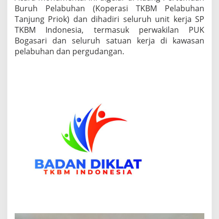
Buruh Pelabuhan (Koperasi TKBM Pelabuhan
H
S
Tanjung Priok) dan dihadiri seluruh unit kerja SP
A
TKBM Indonesia, termasuk perwakilan PUK
R
Bogasari dan seluruh satuan kerja di kawasan
J
pelabuhan dan pergudangan.
A
N
A
”
—
G
E
R
A
K
A
N
P
E
R
A
D
A
B