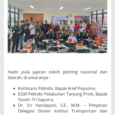
A
N
M
E
N
Y
O
N
G
S
O
N
G
I
N
D
Hadir pula jajaran tokoh penting nasional dan
O
daerah, di antaranya :
N
E
Komisaris Pelindo, Bapak Arief Poyuono,
S
I
EGM Pelindo Pelabuhan Tanjung Priok, Bapak
A
Yandri Tri Saputra,
E
Dr. Sri Handayani, S.E., M.M. – Pimpinan
M
Delegasi Dosen Institut Transportasi dan
A