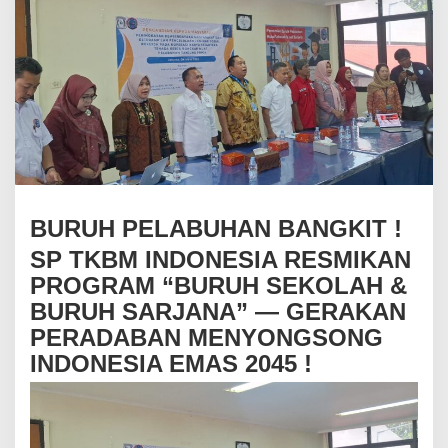
T
!
S
P
T
K
B
M
I
N
D
O
BURUH PELABUHAN BANGKIT !
N
E
SP TKBM INDONESIA RESMIKAN
S
PROGRAM “BURUH SEKOLAH &
I
A
BURUH SARJANA” — GERAKAN
R
PERADABAN MENYONGSONG
E
S
INDONESIA EMAS 2045 !
M
I
K
A
N