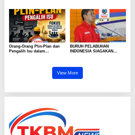
)Jangan Dengan Kriminalisasi
Prestasi Penegakan Hukum
Jangan Dibangun di Atas
Kriminalisasi
Orang-Orang Plin-Plan dan
BURUH PELABUHAN
Pengalih Isu dalam
INDONESIA SIAGAKAN
Perjuangan Ketenagakerjaan
MOGOK NASIONAL
View More