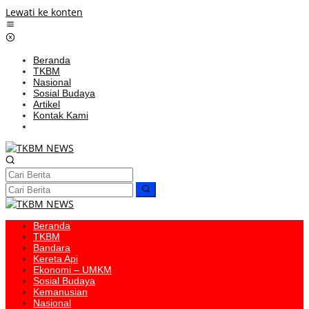
Lewati ke konten
Beranda
TKBM
Nasional
Sosial Budaya
Artikel
Kontak Kami
Beranda
TKBM
Bandara
Kereta Api
Ekonomi – UMKM
Sosial Budaya
Kemanusian
Nasional