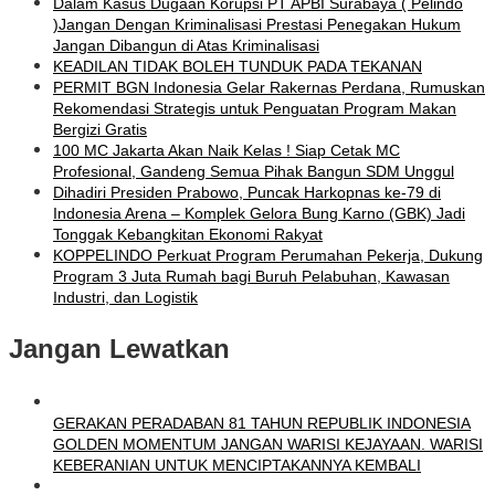
Dalam Kasus Dugaan Korupsi PT APBI Surabaya ( Pelindo
)Jangan Dengan Kriminalisasi Prestasi Penegakan Hukum
Jangan Dibangun di Atas Kriminalisasi
KEADILAN TIDAK BOLEH TUNDUK PADA TEKANAN
PERMIT BGN Indonesia Gelar Rakernas Perdana, Rumuskan
Rekomendasi Strategis untuk Penguatan Program Makan
Bergizi Gratis
100 MC Jakarta Akan Naik Kelas ! Siap Cetak MC
Profesional, Gandeng Semua Pihak Bangun SDM Unggul
Dihadiri Presiden Prabowo, Puncak Harkopnas ke-79 di
Indonesia Arena – Komplek Gelora Bung Karno (GBK) Jadi
Tonggak Kebangkitan Ekonomi Rakyat
KOPPELINDO Perkuat Program Perumahan Pekerja, Dukung
Program 3 Juta Rumah bagi Buruh Pelabuhan, Kawasan
Industri, dan Logistik
Jangan Lewatkan
GERAKAN PERADABAN 81 TAHUN REPUBLIK INDONESIA
GOLDEN MOMENTUM JANGAN WARISI KEJAYAAN. WARISI
KEBERANIAN UNTUK MENCIPTAKANNYA KEMBALI