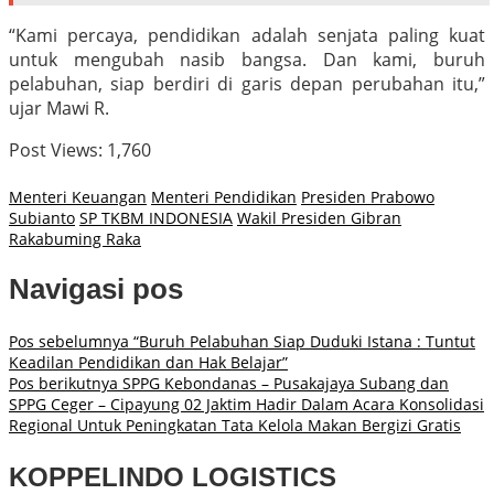
“Kami percaya, pendidikan adalah senjata paling kuat
untuk mengubah nasib bangsa. Dan kami, buruh
pelabuhan, siap berdiri di garis depan perubahan itu,”
ujar Mawi R.
Post Views:
1,760
Menteri Keuangan
Menteri Pendidikan
Presiden Prabowo
Subianto
SP TKBM INDONESIA
Wakil Presiden Gibran
Rakabuming Raka
Navigasi pos
Pos sebelumnya
“Buruh Pelabuhan Siap Duduki Istana : Tuntut
Keadilan Pendidikan dan Hak Belajar”
Pos berikutnya
SPPG Kebondanas – Pusakajaya Subang dan
SPPG Ceger – Cipayung 02 Jaktim Hadir Dalam Acara Konsolidasi
Regional Untuk Peningkatan Tata Kelola Makan Bergizi Gratis
KOPPELINDO LOGISTICS