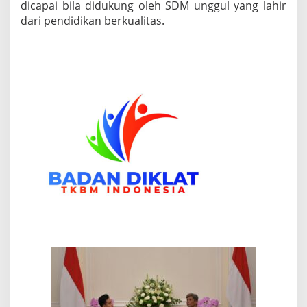
dicapai bila didukung oleh SDM unggul yang lahir
j
dari pendidikan berkualitas.
a
n
a
”
&
P
e
r
u
m
a
h
a
n
P
e
k
e
r
j
a
S
P