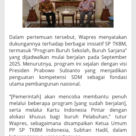
T
K
B
M
I
n
d
Dalam pertemuan tersebut, Wapres menyatakan
o
dukungannya terhadap berbagai inisiatif SP TKBM,
n
e
termasuk “Program Buruh Sekolah, Buruh Sarjana”
s
yang dijadwalkan mulai berjalan pada September
i
2025. Menurutnya, program ini sejalan dengan visi
a
Presiden Prabowo Subianto yang menjadikan
penguatan kompetensi SDM sebagai fondasi
utama pembangunan nasional.
“[Pemerintah] akan mencoba membantu penuh
melalui beberapa program [yang sudah berjalan],
serta melalui Kartu Indonesia Pintar dengan
alokasi khusus bagi buruh Pelabuhan,” tutur
Wapres, sebagaimana disampaikan Ketua Umum
PP SP TKBM Indonesia, Subhan Hadil, dalam