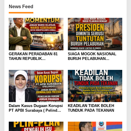
News Feed
GERAKAN PERADABAN 81
SIAGA MOGOK NASIONAL
TAHUN REPUBLIK
BURUH PELABUHAN
INDONESIA GOLDEN
MENGUAT PRESIDEN
MOMENTUM JANGAN WARISI
DIMINTA SERIUSI TUNTUTAN
KEJAYAAN. WARISI
BURUH PELABUHAN,
KEBERANIAN UNTUK
KONSOLIDASI LINTAS
MENCIPTAKANNYA KEMBALI
ELEMEN DEWAN BURUH
PELABUHAN INDONESIA
TERUS DIPERKUAT
Dalam Kasus Dugaan Korupsi
KEADILAN TIDAK BOLEH
PT APBI Surabaya ( Pelindo
TUNDUK PADA TEKANAN
)Jangan Dengan Kriminalisasi
Prestasi Penegakan Hukum
Jangan Dibangun di Atas
Kriminalisasi