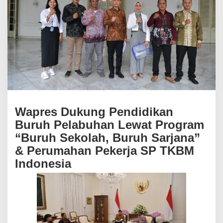
a
n
B
u
r
u
h
P
e
l
a
b
Wapres Dukung Pendidikan
u
Buruh Pelabuhan Lewat Program
h
a
“Buruh Sekolah, Buruh Sarjana”
n
& Perumahan Pekerja SP TKBM
L
e
Indonesia
w
a
t
P
r
o
g