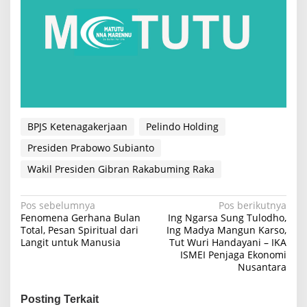
BPJS Ketenagakerjaan
Pelindo Holding
Presiden Prabowo Subianto
Wakil Presiden Gibran Rakabuming Raka
N
Pos sebelumnya
Pos berikutnya
Fenomena Gerhana Bulan
Ing Ngarsa Sung Tulodho,
a
Total, Pesan Spiritual dari
Ing Madya Mangun Karso,
Langit untuk Manusia
Tut Wuri Handayani – IKA
v
ISMEI Penjaga Ekonomi
i
Nusantara
g
Posting Terkait
a