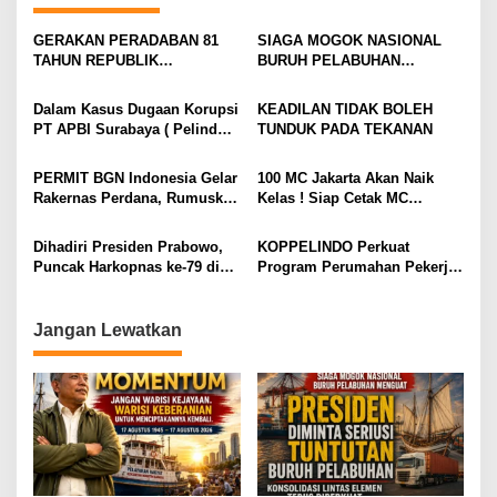
s
GERAKAN PERADABAN 81
SIAGA MOGOK NASIONAL
i
TAHUN REPUBLIK
BURUH PELABUHAN
INDONESIA GOLDEN
MENGUAT PRESIDEN
p
MOMENTUM JANGAN WARISI
DIMINTA SERIUSI TUNTUTAN
Dalam Kasus Dugaan Korupsi
KEADILAN TIDAK BOLEH
o
KEJAYAAN. WARISI
BURUH PELABUHAN,
PT APBI Surabaya ( Pelindo
TUNDUK PADA TEKANAN
KEBERANIAN UNTUK
KONSOLIDASI LINTAS
s
)Jangan Dengan Kriminalisasi
MENCIPTAKANNYA KEMBALI
ELEMEN DEWAN BURUH
Prestasi Penegakan Hukum
PERMIT BGN Indonesia Gelar
100 MC Jakarta Akan Naik
PELABUHAN INDONESIA
Jangan Dibangun di Atas
Rakernas Perdana, Rumuskan
Kelas ! Siap Cetak MC
TERUS DIPERKUAT
Kriminalisasi
Rekomendasi Strategis untuk
Profesional, Gandeng Semua
Penguatan Program Makan
Pihak Bangun SDM Unggul
Dihadiri Presiden Prabowo,
KOPPELINDO Perkuat
Bergizi Gratis
Puncak Harkopnas ke-79 di
Program Perumahan Pekerja,
Indonesia Arena – Komplek
Dukung Program 3 Juta
Gelora Bung Karno (GBK)
Rumah bagi Buruh
Jadi Tonggak Kebangkitan
Pelabuhan, Kawasan Industri,
Jangan Lewatkan
Ekonomi Rakyat
dan Logistik