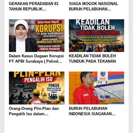
GERAKAN PERADABAN 81
SIAGA MOGOK NASIONAL
TAHUN REPUBLIK
BURUH PELABUHAN
INDONESIA GOLDEN
MENGUAT PRESIDEN
MOMENTUM JANGAN WARISI
DIMINTA SERIUSI TUNTUTAN
KEJAYAAN. WARISI
BURUH PELABUHAN,
KEBERANIAN UNTUK
KONSOLIDASI LINTAS
MENCIPTAKANNYA KEMBALI
ELEMEN DEWAN BURUH
PELABUHAN INDONESIA
TERUS DIPERKUAT
Dalam Kasus Dugaan Korupsi
KEADILAN TIDAK BOLEH
PT APBI Surabaya ( Pelindo
TUNDUK PADA TEKANAN
)Jangan Dengan Kriminalisasi
Prestasi Penegakan Hukum
Jangan Dibangun di Atas
Kriminalisasi
Orang-Orang Plin-Plan dan
BURUH PELABUHAN
Pengalih Isu dalam
INDONESIA SIAGAKAN
Perjuangan Ketenagakerjaan
MOGOK NASIONAL