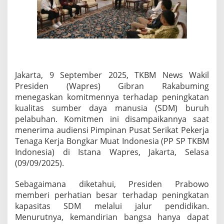
r
a
m
“
B
u
r
u
Jakarta, 9 September 2025, TKBM News Wakil
h
Presiden (Wapres) Gibran Rakabuming
S
menegaskan komitmennya terhadap peningkatan
e
k
kualitas sumber daya manusia (SDM) buruh
o
pelabuhan. Komitmen ini disampaikannya saat
l
menerima audiensi Pimpinan Pusat Serikat Pekerja
a
Tenaga Kerja Bongkar Muat Indonesia (PP SP TKBM
h
Indonesia) di Istana Wapres, Jakarta, Selasa
,
B
(09/09/2025).
u
r
Sebagaimana diketahui, Presiden Prabowo
u
memberi perhatian besar terhadap peningkatan
h
kapasitas SDM melalui jalur pendidikan.
S
a
Menurutnya, kemandirian bangsa hanya dapat
r