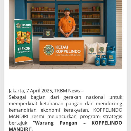
R
I
h
a
d
i
r
u
n
t
u
k
P
e
r
k
u
Jakarta, 7 April 2025, TKBM News –
a
Sebagai bagian dari gerakan nasional untuk
t
memperkuat ketahanan pangan dan mendorong
E
kemandirian ekonomi kerakyatan, KOPPELINDO
k
o
MANDIRI resmi meluncurkan program strategis
n
bertajuk
“Warung Pangan – KOPPELINDO
o
MANDIRI
”.
m