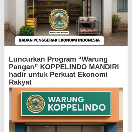
u
n
g
P
a
n
g
a
n
”
K
Luncurkan Program “Warung
O
Pangan” KOPPELINDO MANDIRI
P
P
hadir untuk Perkuat Ekonomi
E
Rakyat
L
I
N
D
O
M
A
N
D
I