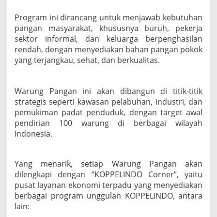
i
Program ini dirancang untuk menjawab kebutuhan
R
a
pangan masyarakat, khususnya buruh, pekerja
k
sektor informal, dan keluarga berpenghasilan
y
rendah, dengan menyediakan bahan pangan pokok
a
yang terjangkau, sehat, dan berkualitas.
t
Warung Pangan ini akan dibangun di titik-titik
strategis seperti kawasan pelabuhan, industri, dan
pemukiman padat penduduk, dengan target awal
pendirian 100 warung di berbagai wilayah
Indonesia.
Yang menarik, setiap Warung Pangan akan
dilengkapi dengan “KOPPELINDO Corner”, yaitu
pusat layanan ekonomi terpadu yang menyediakan
berbagai program unggulan KOPPELINDO, antara
lain: