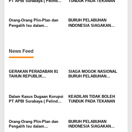
PT APBI Surabaya ( Pelindo
TUNDUK PADA TEKANAN
MENCIPTAKANNYA KEMBALI
ELEMEN DEWAN BURUH
)Jangan Dengan Kriminalisasi
PELABUHAN INDONESIA
Prestasi Penegakan Hukum
TERUS DIPERKUAT
Jangan Dibangun di Atas
Orang-Orang Plin-Plan dan
BURUH PELABUHAN
Kriminalisasi
Pengalih Isu dalam
INDONESIA SIAGAKAN
Perjuangan Ketenagakerjaan
MOGOK NASIONAL
News Feed
GERAKAN PERADABAN 81
SIAGA MOGOK NASIONAL
TAHUN REPUBLIK
BURUH PELABUHAN
INDONESIA GOLDEN
MENGUAT PRESIDEN
MOMENTUM JANGAN WARISI
DIMINTA SERIUSI TUNTUTAN
KEJAYAAN. WARISI
BURUH PELABUHAN,
KEBERANIAN UNTUK
KONSOLIDASI LINTAS
Dalam Kasus Dugaan Korupsi
KEADILAN TIDAK BOLEH
MENCIPTAKANNYA KEMBALI
ELEMEN DEWAN BURUH
PT APBI Surabaya ( Pelindo
TUNDUK PADA TEKANAN
PELABUHAN INDONESIA
)Jangan Dengan Kriminalisasi
TERUS DIPERKUAT
Prestasi Penegakan Hukum
Jangan Dibangun di Atas
Kriminalisasi
Orang-Orang Plin-Plan dan
BURUH PELABUHAN
Pengalih Isu dalam
INDONESIA SIAGAKAN
Perjuangan Ketenagakerjaan
MOGOK NASIONAL