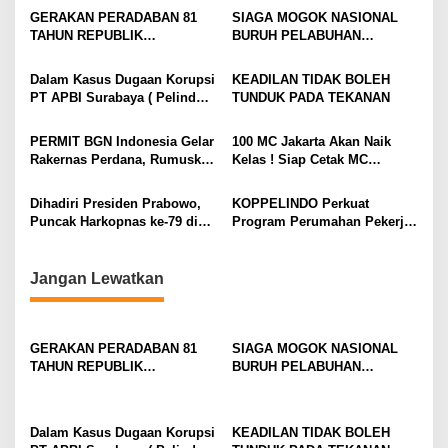
s
GERAKAN PERADABAN 81
SIAGA MOGOK NASIONAL
i
TAHUN REPUBLIK
BURUH PELABUHAN
INDONESIA GOLDEN
MENGUAT PRESIDEN
p
MOMENTUM JANGAN WARISI
DIMINTA SERIUSI TUNTUTAN
Dalam Kasus Dugaan Korupsi
KEADILAN TIDAK BOLEH
o
KEJAYAAN. WARISI
BURUH PELABUHAN,
PT APBI Surabaya ( Pelindo
TUNDUK PADA TEKANAN
KEBERANIAN UNTUK
KONSOLIDASI LINTAS
s
)Jangan Dengan Kriminalisasi
MENCIPTAKANNYA KEMBALI
ELEMEN DEWAN BURUH
Prestasi Penegakan Hukum
PERMIT BGN Indonesia Gelar
100 MC Jakarta Akan Naik
PELABUHAN INDONESIA
Jangan Dibangun di Atas
Rakernas Perdana, Rumuskan
Kelas ! Siap Cetak MC
TERUS DIPERKUAT
Kriminalisasi
Rekomendasi Strategis untuk
Profesional, Gandeng Semua
Penguatan Program Makan
Pihak Bangun SDM Unggul
Dihadiri Presiden Prabowo,
KOPPELINDO Perkuat
Bergizi Gratis
Puncak Harkopnas ke-79 di
Program Perumahan Pekerja,
Indonesia Arena – Komplek
Dukung Program 3 Juta
Gelora Bung Karno (GBK)
Rumah bagi Buruh
Jadi Tonggak Kebangkitan
Pelabuhan, Kawasan Industri,
Jangan Lewatkan
Ekonomi Rakyat
dan Logistik
GERAKAN PERADABAN 81
SIAGA MOGOK NASIONAL
TAHUN REPUBLIK
BURUH PELABUHAN
INDONESIA GOLDEN
MENGUAT PRESIDEN
MOMENTUM JANGAN WARISI
DIMINTA SERIUSI TUNTUTAN
KEJAYAAN. WARISI
BURUH PELABUHAN,
Dalam Kasus Dugaan Korupsi
KEADILAN TIDAK BOLEH
KEBERANIAN UNTUK
KONSOLIDASI LINTAS