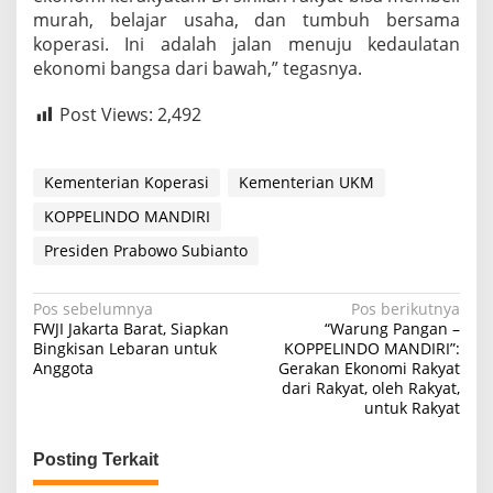
murah, belajar usaha, dan tumbuh bersama
koperasi. Ini adalah jalan menuju kedaulatan
ekonomi bangsa dari bawah,” tegasnya.
Post Views:
2,492
Kementerian Koperasi
Kementerian UKM
KOPPELINDO MANDIRI
Presiden Prabowo Subianto
N
Pos sebelumnya
Pos berikutnya
FWJI Jakarta Barat, Siapkan
“Warung Pangan –
a
Bingkisan Lebaran untuk
KOPPELINDO MANDIRI”:
Anggota
Gerakan Ekonomi Rakyat
v
dari Rakyat, oleh Rakyat,
i
untuk Rakyat
g
Posting Terkait
a