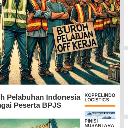
uh Pelabuhan Indonesia
KOPPELINDO
LOGISTICS
agai Peserta BPJS
PINISI
NUSANTARA