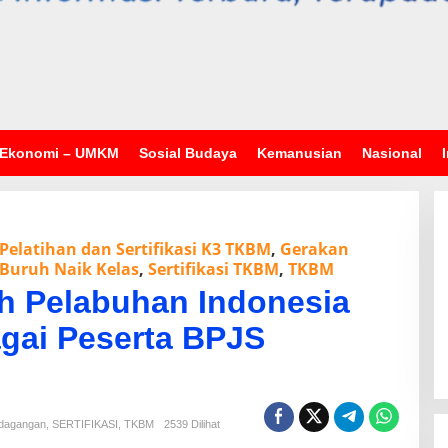
Ekonomi – UMKM
Sosial Budaya
Kemanusian
Nasional
Pelatihan dan Sertifikasi K3 TKBM
,
Gerakan
 Buruh Naik Kelas
,
Sertifikasi TKBM
,
TKBM
h Pelabuhan Indonesia
gai Peserta BPJS
dagangan
,
SERTIFIKASI
,
TKBM
2539 Dilihat