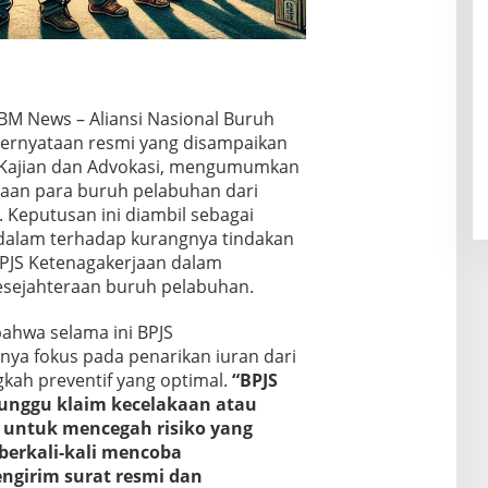
BM News – Aliansi Nasional Buruh
pernyataan resmi yang disampaikan
 Kajian dan Advokasi, mengumumkan
aan para buruh pelabuhan dari
 Keputusan ini diambil sebagai
alam terhadap kurangnya tindakan
BPJS Ketenagakerjaan dalam
esejahteraan buruh pelabuhan.
hwa selama ini BPJS
ya fokus pada penarikan iuran dari
kah preventif yang optimal.
“BPJS
nggu klaim kecelakaan atau
 untuk mencegah risiko yang
berkali-kali mencoba
ngirim surat resmi dan