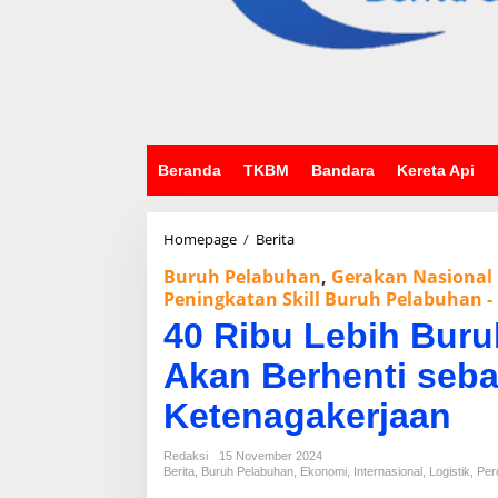
Beranda
TKBM
Bandara
Kereta Api
Homepage
/
Berita
4
0
Buruh Pelabuhan
,
Gerakan Nasional 
R
Peningkatan Skill Buruh Pelabuhan -
i
b
40 Ribu Lebih Buru
u
L
Akan Berhenti seba
e
b
Ketenagakerjaan
i
h
Redaksi
15 November 2024
B
Berita
,
Buruh Pelabuhan
,
Ekonomi
,
Internasional
,
Logistik
,
Per
u