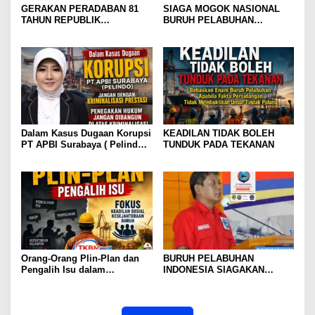
GERAKAN PERADABAN 81
SIAGA MOGOK NASIONAL
TAHUN REPUBLIK
BURUH PELABUHAN
INDONESIA GOLDEN
MENGUAT PRESIDEN
MOMENTUM JANGAN WARISI
DIMINTA SERIUSI TUNTUTAN
KEJAYAAN. WARISI
BURUH PELABUHAN,
KEBERANIAN UNTUK
KONSOLIDASI LINTAS
MENCIPTAKANNYA KEMBALI
ELEMEN DEWAN BURUH
PELABUHAN INDONESIA
TERUS DIPERKUAT
Dalam Kasus Dugaan Korupsi
KEADILAN TIDAK BOLEH
PT APBI Surabaya ( Pelindo
TUNDUK PADA TEKANAN
)Jangan Dengan Kriminalisasi
Prestasi Penegakan Hukum
Jangan Dibangun di Atas
Kriminalisasi
Orang-Orang Plin-Plan dan
BURUH PELABUHAN
Pengalih Isu dalam
INDONESIA SIAGAKAN
Perjuangan Ketenagakerjaan
MOGOK NASIONAL