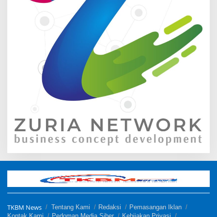
TKBM News
Tentang Kami
Redaksi
Pemasangan Iklan
Kontak Kami
Pedoman Media Siber
Kebijakan Privasi