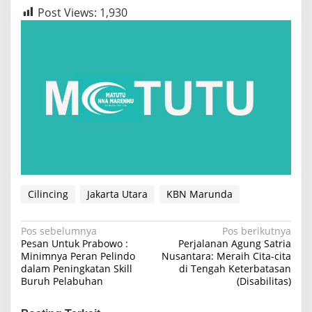
Post Views:
1,930
Cilincing
Jakarta Utara
KBN Marunda
N
Pos sebelumnya
Pos berikutnya
Pesan Untuk Prabowo :
Perjalanan Agung Satria
a
Minimnya Peran Pelindo
Nusantara: Meraih Cita-cita
dalam Peningkatan Skill
di Tengah Keterbatasan
v
Buruh Pelabuhan
(Disabilitas)
i