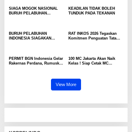
SIAGA MOGOK NASIONAL
KEADILAN TIDAK BOLEH
BURUH PELABUHAN
TUNDUK PADA TEKANAN
MENGUAT PRESIDEN
DIMINTA SERIUSI TUNTUTAN
BURUH PELABUHAN,
KONSOLIDASI LINTAS
BURUH PELABUHAN
RAT INKOS 2026 Tegaskan
ELEMEN DEWAN BURUH
INDONESIA SIAGAKAN
Komitmen Penguatan Tata
PELABUHAN INDONESIA
MOGOK NASIONAL
Kelola Koperasi, Budi Enda
TERUS DIPERKUAT
Dhaniswara Terpilih sebagai
Ketua Umum Periode Th 2026
– 2031
PERMIT BGN Indonesia Gelar
100 MC Jakarta Akan Naik
Rakernas Perdana, Rumuskan
Kelas ! Siap Cetak MC
Rekomendasi Strategis untuk
Profesional, Gandeng Semua
Penguatan Program Makan
Pihak Bangun SDM Unggul
Bergizi Gratis
View More