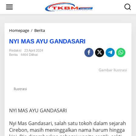
L
e
w
a
t
i
Homepage
/
Berita
N
k
Y
e
NYI MAS AYU GANDASARI
I
k
M
Redaksi
23 April 2024
o
A
Berita
4464 Dilihat
n
S
t
A
e
Y
Gambar Ilustrasi
n
U
G
A
Ilustrasi
N
D
A
S
NYI MAS AYU GANDASARI
A
R
Nyi Mas Gandasari, salah satu tokoh dalam sejarah
I
Cirebon, masih meninggalkan nama harum hingga