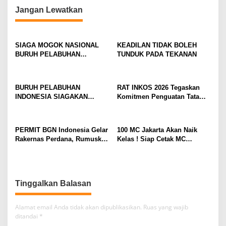
Jangan Lewatkan
a
s
i
SIAGA MOGOK NASIONAL
KEADILAN TIDAK BOLEH
p
BURUH PELABUHAN
TUNDUK PADA TEKANAN
MENGUAT PRESIDEN
o
DIMINTA SERIUSI TUNTUTAN
s
BURUH PELABUHAN,
BURUH PELABUHAN
RAT INKOS 2026 Tegaskan
KONSOLIDASI LINTAS
INDONESIA SIAGAKAN
Komitmen Penguatan Tata
ELEMEN DEWAN BURUH
MOGOK NASIONAL
Kelola Koperasi, Budi Enda
PELABUHAN INDONESIA
Dhaniswara Terpilih sebagai
TERUS DIPERKUAT
Ketua Umum Periode Th 2026
PERMIT BGN Indonesia Gelar
100 MC Jakarta Akan Naik
– 2031
Rakernas Perdana, Rumuskan
Kelas ! Siap Cetak MC
Rekomendasi Strategis untuk
Profesional, Gandeng Semua
Penguatan Program Makan
Pihak Bangun SDM Unggul
Bergizi Gratis
Tinggalkan Balasan
Alamat email Anda tidak akan dipublikasikan.
Ruas yang wajib
ditandai
*