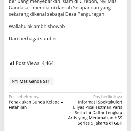
berjuang menyebarkan Islam di Cirebon, Nyi Mas
Gandasari mendiami daerah Selapandan yang
sekarang dikenal sebagai Desa Panguragan.
Wallahu’aklambhishowab
Dari berbagai sumber
Post Views:
4,464
NYI Mas Ganda Sari
N
Pos sebelumnya
Pos berikutnya
Penaklukan Sunda Kelapa –
Informasi Spektakuler!
a
Fatahilah
Ellyas Pical-Hotman Paris
Serta Ini Daftar Lengkap
v
Artis yang Meramaikan HSS
i
Series 5 Jakarta di GBK
g