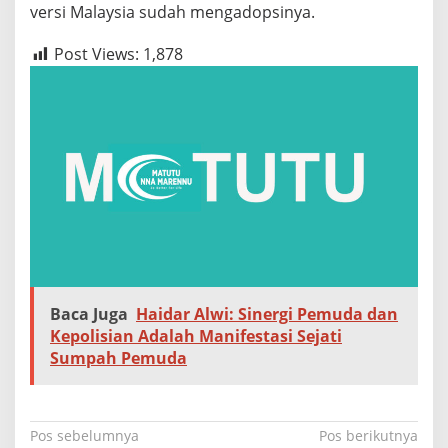
versi Malaysia sudah mengadopsinya.
Post Views:
1,878
Baca Juga
Haidar Alwi: Sinergi Pemuda dan
Kepolisian Adalah Manifestasi Sejati
Sumpah Pemuda
N
Pos sebelumnya
Pos berikutnya