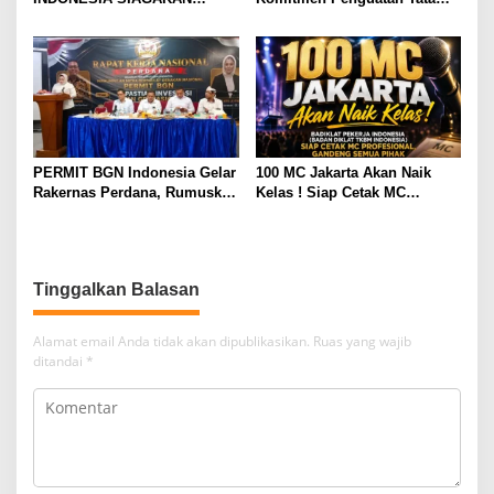
MOGOK NASIONAL
Kelola Koperasi, Budi Enda
Dhaniswara Terpilih sebagai
Ketua Umum Periode Th 2026
– 2031
PERMIT BGN Indonesia Gelar
100 MC Jakarta Akan Naik
Rakernas Perdana, Rumuskan
Kelas ! Siap Cetak MC
Rekomendasi Strategis untuk
Profesional, Gandeng Semua
Penguatan Program Makan
Pihak Bangun SDM Unggul
Bergizi Gratis
Tinggalkan Balasan
Alamat email Anda tidak akan dipublikasikan.
Ruas yang wajib
ditandai
*