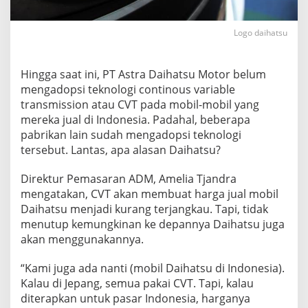
g
D
Logo daihatsu
i
t
a
k
Hingga saat ini, PT Astra Daihatsu Motor belum
u
mengadopsi teknologi continous variable
t
transmission atau CVT pada mobil-mobil yang
i
mereka jual di Indonesia. Padahal, beberapa
D
a
pabrikan lain sudah mengadopsi teknologi
i
tersebut. Lantas, apa alasan Daihatsu?
h
a
Direktur Pemasaran ADM, Amelia Tjandra
t
mengatakan, CVT akan membuat harga jual mobil
s
u
Daihatsu menjadi kurang terjangkau. Tapi, tidak
I
menutup kemungkinan ke depannya Daihatsu juga
n
akan menggunakannya.
d
o
“Kami juga ada nanti (mobil Daihatsu di Indonesia).
n
e
Kalau di Jepang, semua pakai CVT. Tapi, kalau
s
diterapkan untuk pasar Indonesia, harganya
i