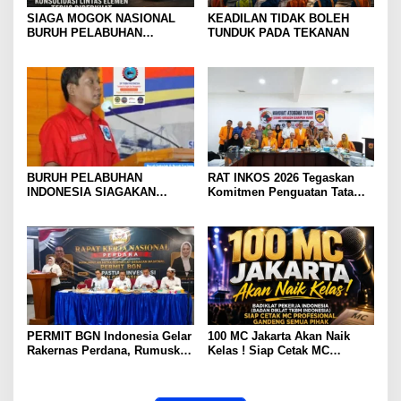
SIAGA MOGOK NASIONAL
KEADILAN TIDAK BOLEH
BURUH PELABUHAN
TUNDUK PADA TEKANAN
MENGUAT PRESIDEN
DIMINTA SERIUSI TUNTUTAN
BURUH PELABUHAN,
KONSOLIDASI LINTAS
ELEMEN DEWAN BURUH
PELABUHAN INDONESIA
TERUS DIPERKUAT
BURUH PELABUHAN
RAT INKOS 2026 Tegaskan
INDONESIA SIAGAKAN
Komitmen Penguatan Tata
MOGOK NASIONAL
Kelola Koperasi, Budi Enda
Dhaniswara Terpilih sebagai
Ketua Umum Periode Th 2026
– 2031
PERMIT BGN Indonesia Gelar
100 MC Jakarta Akan Naik
Rakernas Perdana, Rumuskan
Kelas ! Siap Cetak MC
Rekomendasi Strategis untuk
Profesional, Gandeng Semua
Penguatan Program Makan
Pihak Bangun SDM Unggul
Bergizi Gratis