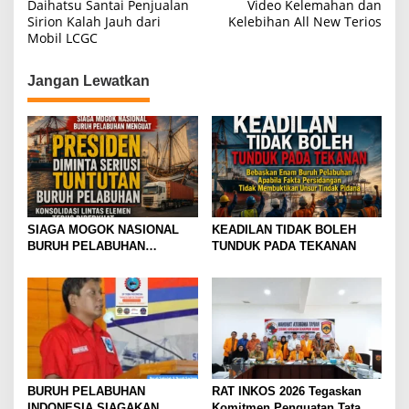
Daihatsu Santai Penjualan
Video Kelemahan dan
a
Sirion Kalah Jauh dari
Kelebihan All New Terios
Mobil LCGC
v
i
Jangan Lewatkan
g
a
s
i
p
o
SIAGA MOGOK NASIONAL
KEADILAN TIDAK BOLEH
s
BURUH PELABUHAN
TUNDUK PADA TEKANAN
MENGUAT PRESIDEN
DIMINTA SERIUSI TUNTUTAN
BURUH PELABUHAN,
KONSOLIDASI LINTAS
ELEMEN DEWAN BURUH
PELABUHAN INDONESIA
TERUS DIPERKUAT
BURUH PELABUHAN
RAT INKOS 2026 Tegaskan
INDONESIA SIAGAKAN
Komitmen Penguatan Tata