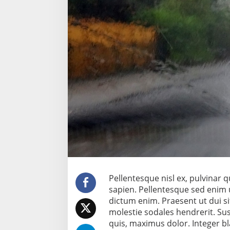
u
m
s
a
Pellentesque nisl ex, pulvinar
sapien. Pellentesque sed enim 
dictum enim. Praesent ut dui si
molestie sodales hendrerit. Sus
quis, maximus dolor. Integer bl