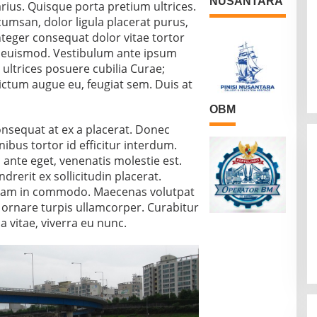
NUSANTARA
arius. Quisque porta pretium ultrices.
cumsan, dolor ligula placerat purus,
Integer consequat dolor vitae tortor
euismod. Vestibulum ante ipsum
t ultrices posuere cubilia Curae;
ictum augue eu, feugiat sem. Duis at
OBM
onsequat at ex a placerat. Donec
inibus tortor id efficitur interdum.
ante eget, venenatis molestie est.
rerit ex sollicitudin placerat.
 diam in commodo. Maecenas volutpat
 ornare turpis ullamcorper. Curabitur
a vitae, viverra eu nunc.