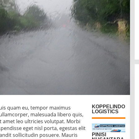
KOPPELINDO
 quis quam eu, tempor maximus
LOGISTICS
ullamcorper, malesuada libero quis,
t amet leo ultricies volutpat. Morbi
pendisse eget nisl porta, egestas elit
andit sollicitudin posuere. Mauris
PINISI