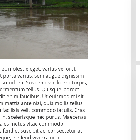
molestie eget, varius vel orci.
t porta varius, sem augue dignissim
uismod leo. Suspendisse libero turpis,
 fermentum tellus. Quisque laoreet
ndit enim faucibus. Ut euismod mi sit
 mattis ante nisi, quis mollis tellus
facilisis velit commodo iaculis. Cras
 in, scelerisque nec purus. Maecenas
dales metus vitae commodo
eifend et suscipit ac, consectetur at
eque, eleifend viverra orci