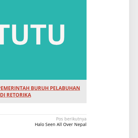
PEMERINTAH BURUH PELABUHAN
DI RETORIKA
Pos berikutnya
Halo Seen All Over Nepal