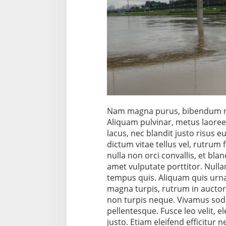
Nam magna purus, bibendum nec 
Aliquam pulvinar, metus laoree
lacus, nec blandit justo risus e
dictum vitae tellus vel, rutrum
nulla non orci convallis, et bla
amet vulputate porttitor. Nullam
tempus quis. Aliquam quis urna 
magna turpis, rutrum in auctor
non turpis neque. Vivamus so
pellentesque. Fusce leo velit, el
justo. Etiam eleifend efficitur n