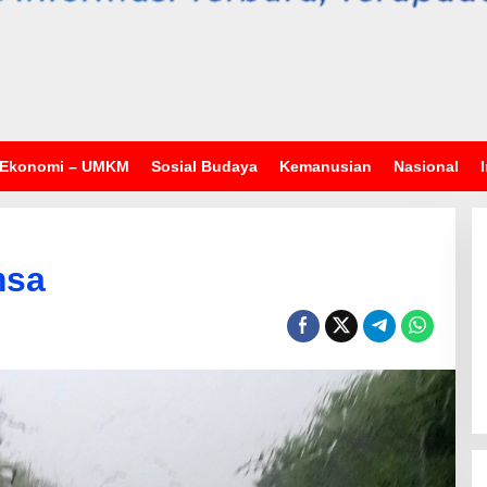
Ekonomi – UMKM
Sosial Budaya
Kemanusian
Nasional
msa