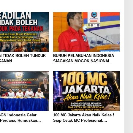
N TIDAK BOLEH TUNDUK
BURUH PELABUHAN INDONESIA
KANAN
SIAGAKAN MOGOK NASIONAL
GN Indonesia Gelar
100 MC Jakarta Akan Naik Kelas !
 Perdana, Rumuskan
Siap Cetak MC Profesional,
si Strategis untuk
Gandeng Semua Pihak Bangun
n Program Makan Bergizi
SDM Unggul