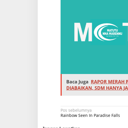
Baca Juga
RAPOR MERAH 
DIABAIKAN, SDM HANYA JA
N
Pos sebelumnya
Rainbow Seen In Paradise Falls
a
v