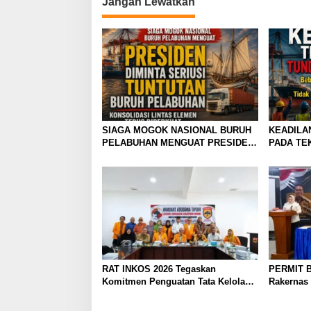
Jangan Lewatkan
i
g
a
s
i
p
o
SIAGA MOGOK NASIONAL BURUH
KEADILA
PELABUHAN MENGUAT PRESIDEN
PADA TE
s
DIMINTA SERIUSI TUNTUTAN
BURUH PELABUHAN,
KONSOLIDASI LINTAS ELEMEN
DEWAN BURUH PELABUHAN
INDONESIA TERUS DIPERKUAT
RAT INKOS 2026 Tegaskan
PERMIT B
Komitmen Penguatan Tata Kelola
Rakernas
Koperasi, Budi Enda Dhaniswara
Rekomenda
Terpilih sebagai Ketua Umum
Penguata