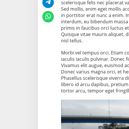
scelerisque felis nec placerat v
Sed mollis, enim eget mollis ac
in porttitor erat nunc a enim. 
interdum, eu bibendum massa 
primis in faucibus orci luctus e
Quisque vitae mauris aliquet, d
nisl tellus.
Morbi vel tempus orci. Etiam c
iaculis iaculis pulvinar. Donec f
Vivamus elit augue, euismod ac 
Donec varius magna orci, et hend
Phasellus scelerisque viverra
libero id arcu dapibus, pretium
tortor arcu, tempor eget fringill