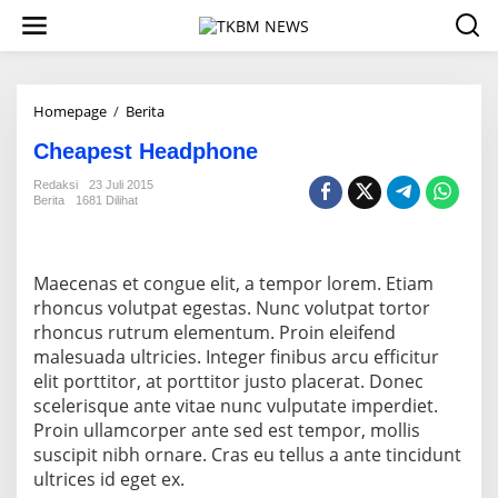
L
e
w
a
t
i
Homepage
/
Berita
C
k
h
e
Cheapest Headphone
e
k
a
Redaksi
23 Juli 2015
o
p
Berita
1681 Dilihat
n
e
t
s
e
t
n
H
Maecenas et congue elit, a tempor lorem. Etiam
e
rhoncus volutpat egestas. Nunc volutpat tortor
a
rhoncus rutrum elementum. Proin eleifend
d
p
malesuada ultricies. Integer finibus arcu efficitur
h
elit porttitor, at porttitor justo placerat. Donec
o
scelerisque ante vitae nunc vulputate imperdiet.
n
Proin ullamcorper ante sed est tempor, mollis
e
suscipit nibh ornare. Cras eu tellus a ante tincidunt
ultrices id eget ex.