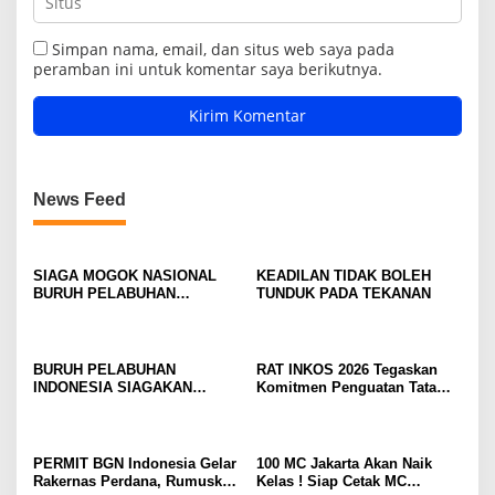
Simpan nama, email, dan situs web saya pada
peramban ini untuk komentar saya berikutnya.
News Feed
SIAGA MOGOK NASIONAL
KEADILAN TIDAK BOLEH
BURUH PELABUHAN
TUNDUK PADA TEKANAN
MENGUAT PRESIDEN
DIMINTA SERIUSI TUNTUTAN
BURUH PELABUHAN,
KONSOLIDASI LINTAS
BURUH PELABUHAN
RAT INKOS 2026 Tegaskan
ELEMEN DEWAN BURUH
INDONESIA SIAGAKAN
Komitmen Penguatan Tata
PELABUHAN INDONESIA
MOGOK NASIONAL
Kelola Koperasi, Budi Enda
TERUS DIPERKUAT
Dhaniswara Terpilih sebagai
Ketua Umum Periode Th 2026
– 2031
PERMIT BGN Indonesia Gelar
100 MC Jakarta Akan Naik
Rakernas Perdana, Rumuskan
Kelas ! Siap Cetak MC