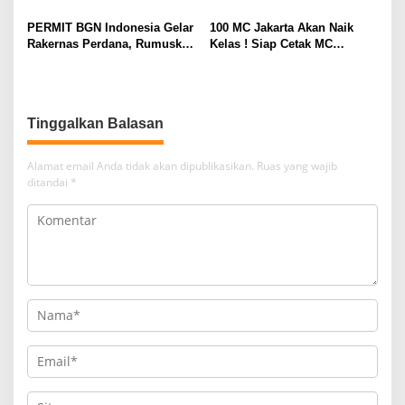
Dhaniswara Terpilih sebagai
s
TERUS DIPERKUAT
Ketua Umum Periode Th 2026
PERMIT BGN Indonesia Gelar
100 MC Jakarta Akan Naik
– 2031
Rakernas Perdana, Rumuskan
Kelas ! Siap Cetak MC
Rekomendasi Strategis untuk
Profesional, Gandeng Semua
Penguatan Program Makan
Pihak Bangun SDM Unggul
Bergizi Gratis
Tinggalkan Balasan
Alamat email Anda tidak akan dipublikasikan.
Ruas yang wajib
ditandai
*