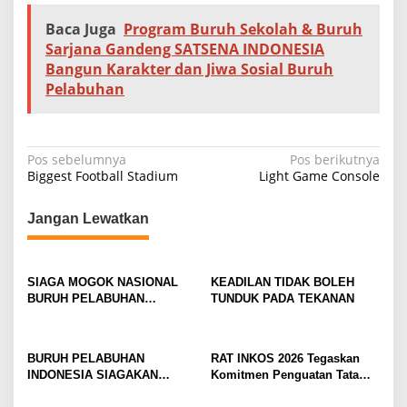
Baca Juga
Program Buruh Sekolah & Buruh
Sarjana Gandeng SATSENA INDONESIA
Bangun Karakter dan Jiwa Sosial Buruh
Pelabuhan
N
Pos sebelumnya
Pos berikutnya
Biggest Football Stadium
Light Game Console
a
v
Jangan Lewatkan
i
g
SIAGA MOGOK NASIONAL
KEADILAN TIDAK BOLEH
a
BURUH PELABUHAN
TUNDUK PADA TEKANAN
s
MENGUAT PRESIDEN
DIMINTA SERIUSI TUNTUTAN
i
BURUH PELABUHAN,
BURUH PELABUHAN
RAT INKOS 2026 Tegaskan
p
KONSOLIDASI LINTAS
INDONESIA SIAGAKAN
Komitmen Penguatan Tata
ELEMEN DEWAN BURUH
o
MOGOK NASIONAL
Kelola Koperasi, Budi Enda
PELABUHAN INDONESIA