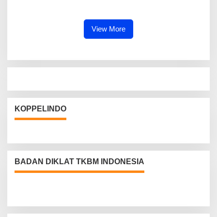
Rekomendasi Strategis untuk
Profesional, Gandeng Semua
Penguatan Program Makan
Pihak Bangun SDM Unggul
Bergizi Gratis
View More
KOPPELINDO
BADAN DIKLAT TKBM INDONESIA