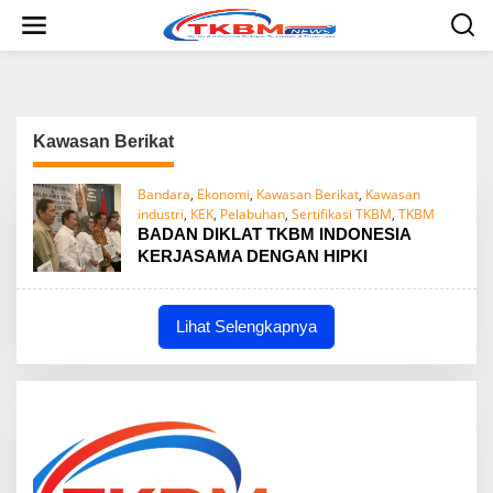
L
e
w
a
t
i
k
Kawasan Berikat
e
k
o
Bandara
,
Ekonomi
,
Kawasan Berikat
,
Kawasan
n
industri
,
KEK
,
Pelabuhan
,
Sertifikasi TKBM
,
TKBM
t
BADAN DIKLAT TKBM INDONESIA
e
KERJASAMA DENGAN HIPKI
n
Lihat Selengkapnya