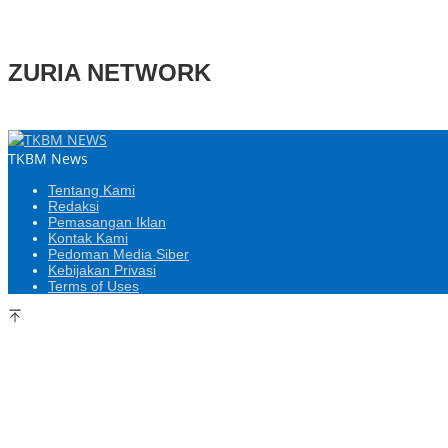
ZURIA NETWORK
TKBM News
Tentang Kami
Redaksi
Pemasangan Iklan
Kontak Kami
Pedoman Media Siber
Kebijakan Privasi
Terms of Uses