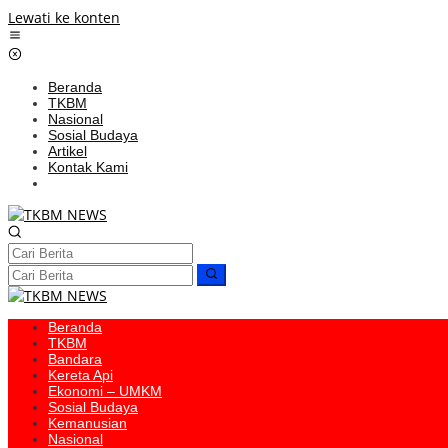
Lewati ke konten
Beranda
TKBM
Nasional
Sosial Budaya
Artikel
Kontak Kami
Beranda
TKBM
Bandara
Kereta Api
Ekonomi – UMKM
Sosial Budaya
Kemanusian
Nasional