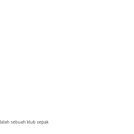
a Persija Jakarta
adalah sebuah klub sepak