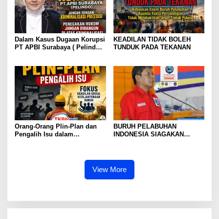
PELABUHAN INDONESIA
TERUS DIPERKUAT
Dalam Kasus Dugaan Korupsi
KEADILAN TIDAK BOLEH
PT APBI Surabaya ( Pelindo
TUNDUK PADA TEKANAN
)Jangan Dengan Kriminalisasi
Prestasi Penegakan Hukum
Jangan Dibangun di Atas
Kriminalisasi
Orang-Orang Plin-Plan dan
BURUH PELABUHAN
Pengalih Isu dalam
INDONESIA SIAGAKAN
Perjuangan Ketenagakerjaan
MOGOK NASIONAL
View More