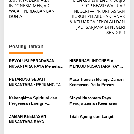
SAATNYA DERMAGA
MENKEU & MENDIK WAJIB
v
INDONESIA MENJADI
STOP BEASISWA LUAR
i
WAJAH PERDAGANGAN
NEGERI — PRIORITASKAN
DUNIA
BURUH PELABUHAN, ANAK
g
& KELUARGA SEKOLAH DAN
a
JADI SARJANA DI NEGERI
SENDIRI !
s
i
Posting Terkait
p
o
REVOLUSI PERADABAN
HIBERNASI INDONESIA
NUSANTARA RAYA Menjelang
MENUJU NUSANTARA RAYA
s
500 Tahun Penaklukan Sunda
Ketika Bangsa Besar Bangun
Kelapa (1527–2027),
dari Tidur Panjang
PETARUNG SEJATI
Masa Transisi Menuju Zaman
Momentum Kebangkitan
Sejarahnya
NUSANTARA : PEJUANG TAK
Keemasan, Yaitu Proses
Peradaban Maritim Indonesia
BISA DIPECUNDANGI
Penyaringan Alam Yang
Sangat Dalam Dan Penuh
Kebangkitan Spiritual dan
Sinyal Nusantara Raya
Makna
Pergeseran Energi –
Menuju Zaman Keemasan
Gelombang Energi
Penyembuhan Untuk Bumi
ZAMAN KEEMASAN
Titah Agung dari Langit
NUSANTARA RAYA