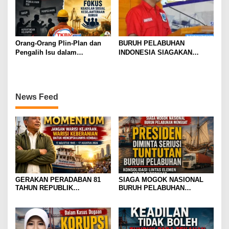
Orang-Orang Plin-Plan dan
BURUH PELABUHAN
Pengalih Isu dalam
INDONESIA SIAGAKAN
Perjuangan Ketenagakerjaan
MOGOK NASIONAL
News Feed
GERAKAN PERADABAN 81
SIAGA MOGOK NASIONAL
TAHUN REPUBLIK
BURUH PELABUHAN
INDONESIA GOLDEN
MENGUAT PRESIDEN
MOMENTUM JANGAN WARISI
DIMINTA SERIUSI TUNTUTAN
KEJAYAAN. WARISI
BURUH PELABUHAN,
KEBERANIAN UNTUK
KONSOLIDASI LINTAS
MENCIPTAKANNYA KEMBALI
ELEMEN DEWAN BURUH