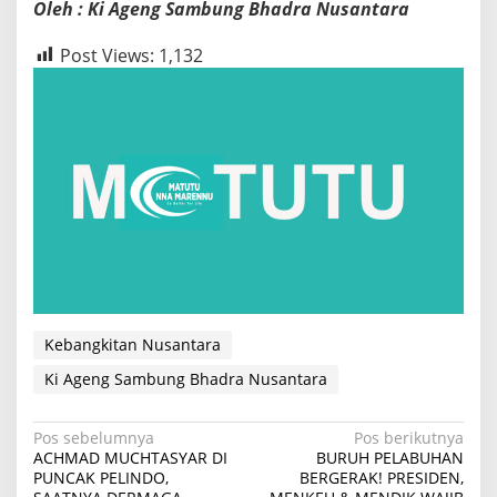
Oleh : Ki Ageng Sambung Bhadra Nusantara
Post Views:
1,132
Kebangkitan Nusantara
Ki Ageng Sambung Bhadra Nusantara
N
Pos sebelumnya
Pos berikutnya
ACHMAD MUCHTASYAR DI
BURUH PELABUHAN
a
PUNCAK PELINDO,
BERGERAK! PRESIDEN,