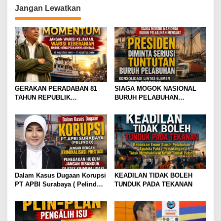
Jangan Lewatkan
GERAKAN PERADABAN 81
SIAGA MOGOK NASIONAL
TAHUN REPUBLIK
BURUH PELABUHAN
INDONESIA GOLDEN
MENGUAT PRESIDEN
MOMENTUM JANGAN WARISI
DIMINTA SERIUSI TUNTUTAN
KEJAYAAN. WARISI
BURUH PELABUHAN,
KEBERANIAN UNTUK
KONSOLIDASI LINTAS
MENCIPTAKANNYA KEMBALI
ELEMEN DEWAN BURUH
PELABUHAN INDONESIA
TERUS DIPERKUAT
Dalam Kasus Dugaan Korupsi
KEADILAN TIDAK BOLEH
PT APBI Surabaya ( Pelindo
TUNDUK PADA TEKANAN
)Jangan Dengan Kriminalisasi
Prestasi Penegakan Hukum
Jangan Dibangun di Atas
Kriminalisasi