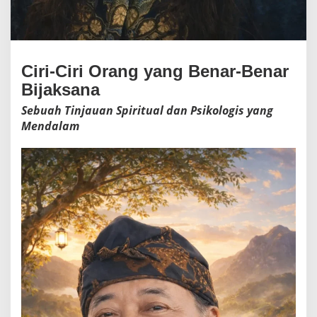
i
n
j
a
u
Ciri-Ciri Orang yang Benar-Benar
a
Bijaksana
n
S
Sebuah Tinjauan Spiritual dan Psikologis yang
p
Mendalam
i
r
i
t
u
a
l
d
a
n
P
s
i
k
o
l