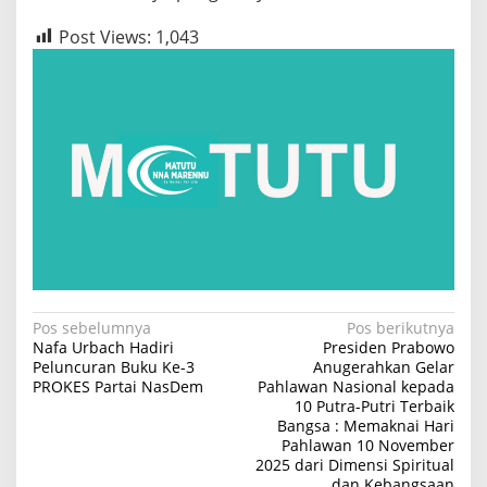
Post Views:
1,043
N
Pos sebelumnya
Pos berikutnya
Nafa Urbach Hadiri
Presiden Prabowo
a
Peluncuran Buku Ke-3
Anugerahkan Gelar
PROKES Partai NasDem
Pahlawan Nasional kepada
v
10 Putra-Putri Terbaik
i
Bangsa : Memaknai Hari
Pahlawan 10 November
g
2025 dari Dimensi Spiritual
a
dan Kebangsaan