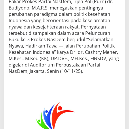
Pakar Prokes Partai NasDem, Irjen Pol (Purn) dr.
d
Budiyono, M.A.R.S, menegaskan pentingnya
i
perubahan paradigma dalam politik kesehatan
y
o
Indonesia yang berorientasi pada keselamatan
n
nyawa dan kesejahteraan rakyat. Pernyataan
o
tersebut disampaikan dalam acara Peluncuran
,
Buku ke-3 Prokes NasDem berjudul “Selamatkan
M
.
Nyawa, Hadirkan Tawa — Jalan Perubahan Politik
A
Kesehatan Indonesia” karya Dr. dr. Cashtry Meher,
.
M.Kes., M.Ked (KK), DP.DVE., MH.Kes., FINSDV, yang
R
digelar di Auditorium Perpustakaan Partai
.
NasDem, Jakarta, Senin (10/11/25).
S
H
a
d
i
r
i
P
e
l
u
n