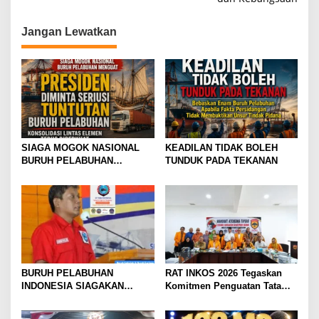
s
Jangan Lewatkan
i
p
o
s
SIAGA MOGOK NASIONAL
KEADILAN TIDAK BOLEH
BURUH PELABUHAN
TUNDUK PADA TEKANAN
MENGUAT PRESIDEN
DIMINTA SERIUSI TUNTUTAN
BURUH PELABUHAN,
KONSOLIDASI LINTAS
ELEMEN DEWAN BURUH
PELABUHAN INDONESIA
TERUS DIPERKUAT
BURUH PELABUHAN
RAT INKOS 2026 Tegaskan
INDONESIA SIAGAKAN
Komitmen Penguatan Tata
MOGOK NASIONAL
Kelola Koperasi, Budi Enda
Dhaniswara Terpilih sebagai