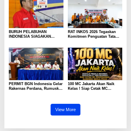
KONSOLIDASI LINTAS
ELEMEN DEWAN BURUH
PELABUHAN INDONESIA
TERUS DIPERKUAT
BURUH PELABUHAN
RAT INKOS 2026 Tegaskan
INDONESIA SIAGAKAN
Komitmen Penguatan Tata
MOGOK NASIONAL
Kelola Koperasi, Budi Enda
Dhaniswara Terpilih sebagai
Ketua Umum Periode Th 2026
– 2031
PERMIT BGN Indonesia Gelar
100 MC Jakarta Akan Naik
Rakernas Perdana, Rumuskan
Kelas ! Siap Cetak MC
Rekomendasi Strategis untuk
Profesional, Gandeng Semua
Penguatan Program Makan
Pihak Bangun SDM Unggul
Bergizi Gratis
View More