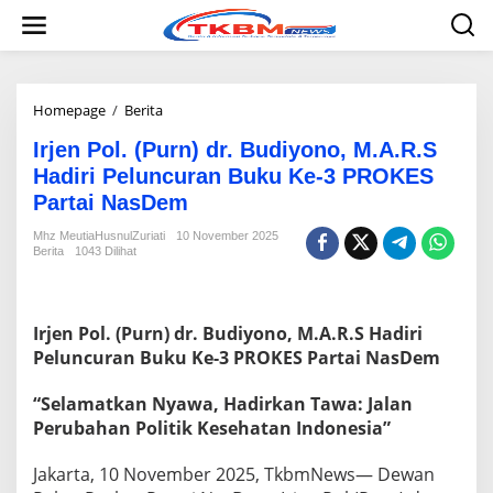
L
e
w
a
t
i
Homepage
/
Berita
I
k
r
e
Irjen Pol. (Purn) dr. Budiyono, M.A.R.S
j
k
e
Hadiri Peluncuran Buku Ke-3 PROKES
o
n
Partai NasDem
n
P
t
o
Mhz MeutiaHusnulZuriati
10 November 2025
e
l
Berita
1043 Dilihat
n
.
(
P
u
Irjen Pol. (Purn) dr. Budiyono, M.A.R.S Hadiri
r
Peluncuran Buku Ke-3 PROKES Partai NasDem
n
)
“Selamatkan Nyawa, Hadirkan Tawa: Jalan
d
Perubahan Politik Kesehatan Indonesia”
r
.
B
Jakarta, 10 November 2025, TkbmNews— Dewan
u