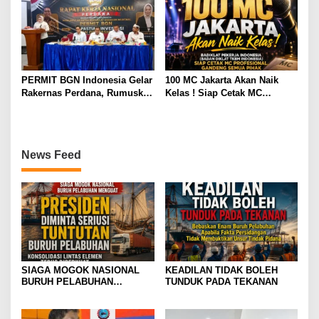
Ketua Umum Periode Th 2026
– 2031
PERMIT BGN Indonesia Gelar
100 MC Jakarta Akan Naik
Rakernas Perdana, Rumuskan
Kelas ! Siap Cetak MC
Rekomendasi Strategis untuk
Profesional, Gandeng Semua
Penguatan Program Makan
Pihak Bangun SDM Unggul
Bergizi Gratis
News Feed
SIAGA MOGOK NASIONAL
KEADILAN TIDAK BOLEH
BURUH PELABUHAN
TUNDUK PADA TEKANAN
MENGUAT PRESIDEN
DIMINTA SERIUSI TUNTUTAN
BURUH PELABUHAN,