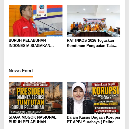
Perjuangan Ketenagakerjaan
BURUH PELABUHAN
RAT INKOS 2026 Tegaskan
INDONESIA SIAGAKAN
Komitmen Penguatan Tata
MOGOK NASIONAL
Kelola Koperasi, Budi Enda
Dhaniswara Terpilih sebagai
Ketua Umum Periode Th 2026
– 2031
News Feed
SIAGA MOGOK NASIONAL
Dalam Kasus Dugaan Korupsi
BURUH PELABUHAN
PT APBI Surabaya ( Pelindo
MENGUAT PRESIDEN
)Jangan Dengan Kriminalisasi