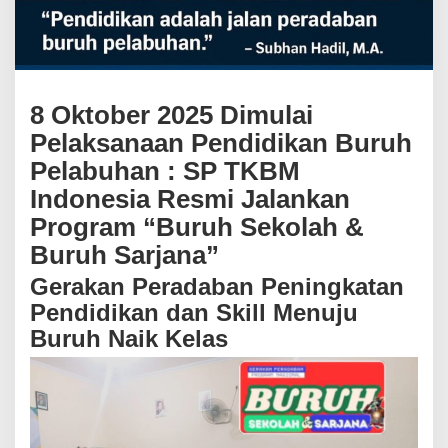
P
e
l
a
b
u
8 Oktober 2025
Dimulai
h
Pelaksanaan Pendidikan Buruh
a
n
Pelabuhan : SP TKBM
:
Indonesia Resmi Jalankan
S
P
Program “Buruh Sekolah &
T
K
Buruh Sarjana”
B
Gerakan Peradaban Peningkatan
M
I
Pendidikan dan Skill Menuju
n
Buruh Naik Kelas
d
o
n
e
s
i
a