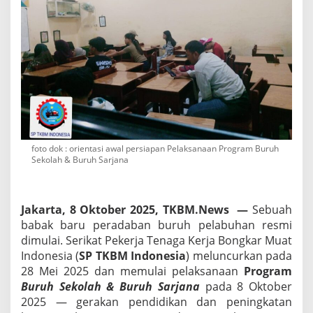
R
e
s
m
i
J
a
l
a
n
k
foto dok : orientasi awal persiapan Pelaksanaan Program Buruh
a
Sekolah & Buruh Sarjana
n
P
r
o
Jakarta, 8 Oktober 2025, TKBM.News —
Sebuah
g
babak baru peradaban buruh pelabuhan resmi
r
a
dimulai. Serikat Pekerja Tenaga Kerja Bongkar Muat
m
Indonesia (
SP TKBM Indonesia
) meluncurkan pada
“
28 Mei 2025 dan memulai pelaksanaan
Program
B
Buruh Sekolah & Buruh Sarjana
pada 8 Oktober
u
r
2025 — gerakan pendidikan dan peningkatan