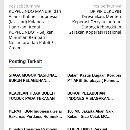
N
Pos sebelumnya
Pos berikutnya
KOPPELINDO MANDIRI dan
BP-PIP DEKOPIN
a
Aliansi Kuliner Indonesia
Diresmikan, Menteri
(KUL–Ind) Kolaborasi
Koperasi Ferry Juliantono
v
Hadirkan “Kedai
Dorong Kebangkitan
i
KOPPELINDO” – Sajikan
Gerakan Koperasi Nasional
Minuman Rempah
g
Nusantara dan Kaluli Es
a
Cream
s
Posting Terkait
i
p
SIAGA MOGOK NASIONAL
Dalam Kasus Dugaan Korupsi
o
BURUH PELABUHAN
PT APBI Surabaya ( Pelindo
MENGUAT PRESIDEN
)Jangan Dengan Kriminalisasi
s
DIMINTA SERIUSI TUNTUTAN
Prestasi Penegakan Hukum
KEADILAN TIDAK BOLEH
BURUH PELABUHAN
BURUH PELABUHAN,
Jangan Dibangun di Atas
TUNDUK PADA TEKANAN
INDONESIA SIAGAKAN
KONSOLIDASI LINTAS
Kriminalisasi
MOGOK NASIONAL
ELEMEN DEWAN BURUH
PERMIT BGN Indonesia Gelar
100 MC Jakarta Akan Naik
PELABUHAN INDONESIA
Rakernas Perdana, Rumuskan
Kelas ! Siap Cetak MC
TERUS DIPERKUAT
Rekomendasi Strategis untuk
Profesional, Gandeng Semua
Penguatan Program Makan
Pihak Bangun SDM Unggul
Dihadiri Presiden Prabowo,
KOPPELINDO Perkuat