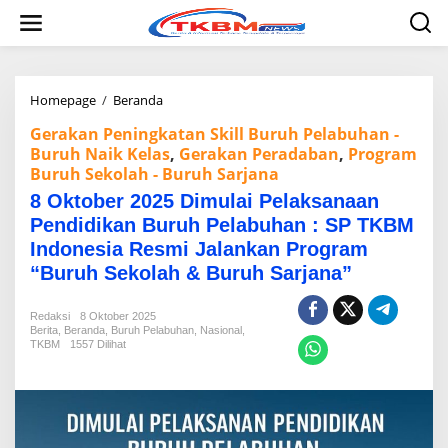
L
e
w
a
t
i
Homepage
/
Beranda
8
k
O
Gerakan Peningkatan Skill Buruh Pelabuhan -
e
k
k
Buruh Naik Kelas
,
Gerakan Peradaban
,
Program
t
o
Buruh Sekolah - Buruh Sarjana
o
n
b
8 Oktober 2025 Dimulai Pelaksanaan
t
e
Pendidikan Buruh Pelabuhan : SP TKBM
e
r
n
2
Indonesia Resmi Jalankan Program
0
“Buruh Sekolah & Buruh Sarjana”
2
5
D
Redaksi
8 Oktober 2025
Berita
,
Beranda
,
Buruh Pelabuhan
,
Nasional
,
i
TKBM
1557 Dilihat
m
u
l
a
i
P