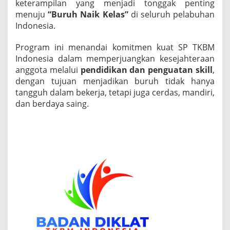
u
keterampilan yang menjadi tonggak penting
h
menuju
“Buruh Naik Kelas”
di seluruh pelabuhan
S
Indonesia.
e
k
o
Program ini menandai komitmen kuat SP TKBM
l
Indonesia dalam memperjuangkan kesejahteraan
a
anggota melalui
pendidikan dan penguatan skill
,
h
dengan tujuan menjadikan buruh tidak hanya
&
tangguh dalam bekerja, tetapi juga cerdas, mandiri,
B
u
dan berdaya saing.
r
u
h
S
a
r
j
a
n
a
”