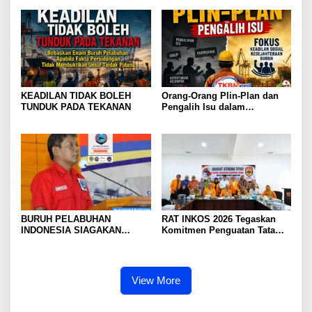
DIMINTA SERIUSI TUNTUTAN
Prestasi Penegakan Hukum
BURUH PELABUHAN,
Jangan Dibangun di Atas
KONSOLIDASI LINTAS
Kriminalisasi
ELEMEN DEWAN BURUH
PELABUHAN INDONESIA
TERUS DIPERKUAT
KEADILAN TIDAK BOLEH
Orang-Orang Plin-Plan dan
TUNDUK PADA TEKANAN
Pengalih Isu dalam
Perjuangan Ketenagakerjaan
BURUH PELABUHAN
RAT INKOS 2026 Tegaskan
INDONESIA SIAGAKAN
Komitmen Penguatan Tata
MOGOK NASIONAL
Kelola Koperasi, Budi Enda
Dhaniswara Terpilih sebagai
Ketua Umum Periode Th 2026
– 2031
View More