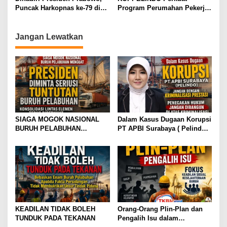
Bergizi Gratis
Puncak Harkopnas ke-79 di
Program Perumahan Pekerja,
Indonesia Arena – Komplek
Dukung Program 3 Juta
Gelora Bung Karno (GBK)
Rumah bagi Buruh
Jadi Tonggak Kebangkitan
Pelabuhan, Kawasan Industri,
Jangan Lewatkan
Ekonomi Rakyat
dan Logistik
SIAGA MOGOK NASIONAL
Dalam Kasus Dugaan Korupsi
BURUH PELABUHAN
PT APBI Surabaya ( Pelindo
MENGUAT PRESIDEN
)Jangan Dengan Kriminalisasi
DIMINTA SERIUSI TUNTUTAN
Prestasi Penegakan Hukum
BURUH PELABUHAN,
Jangan Dibangun di Atas
KONSOLIDASI LINTAS
Kriminalisasi
ELEMEN DEWAN BURUH
PELABUHAN INDONESIA
TERUS DIPERKUAT
KEADILAN TIDAK BOLEH
Orang-Orang Plin-Plan dan
TUNDUK PADA TEKANAN
Pengalih Isu dalam