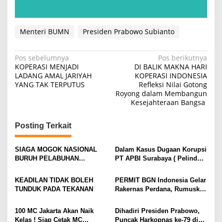
Menteri BUMN
Presiden Prabowo Subianto
N
Pos sebelumnya
Pos berikutnya
KOPERASI MENJADI
DI BALIK MAKNA HARI
a
LADANG AMAL JARIYAH
KOPERASI INDONESIA
YANG TAK TERPUTUS
Refleksi Nilai Gotong
v
Royong dalam Membangun
i
Kesejahteraan Bangsa
g
Posting Terkait
a
s
SIAGA MOGOK NASIONAL
Dalam Kasus Dugaan Korupsi
i
BURUH PELABUHAN
PT APBI Surabaya ( Pelindo
MENGUAT PRESIDEN
)Jangan Dengan Kriminalisasi
p
DIMINTA SERIUSI TUNTUTAN
Prestasi Penegakan Hukum
KEADILAN TIDAK BOLEH
PERMIT BGN Indonesia Gelar
o
BURUH PELABUHAN,
Jangan Dibangun di Atas
TUNDUK PADA TEKANAN
Rakernas Perdana, Rumuskan
KONSOLIDASI LINTAS
Kriminalisasi
s
Rekomendasi Strategis untuk
ELEMEN DEWAN BURUH
Penguatan Program Makan
100 MC Jakarta Akan Naik
Dihadiri Presiden Prabowo,
PELABUHAN INDONESIA
Bergizi Gratis
Kelas ! Siap Cetak MC
Puncak Harkopnas ke-79 di
TERUS DIPERKUAT