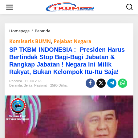
L
e
w
a
t
i
Homepage
/
Beranda
S
k
P
Komisaris BUMN
,
Pejabat Negara
e
T
k
K
SP TKBM INDONESIA : Presiden Harus
o
B
Bertindak Stop Bagi-Bagi Jabatan &
n
M
t
Rangkap Jabatan ! Negara Ini Milik
I
e
N
Rakyat, Bukan Kelompok Itu-Itu Saja!
n
D
O
Redaksi
11 Juli 2025
Beranda
,
Berita
,
Nasional
N
2595 Dilihat
E
S
I
A
:
P
r
e