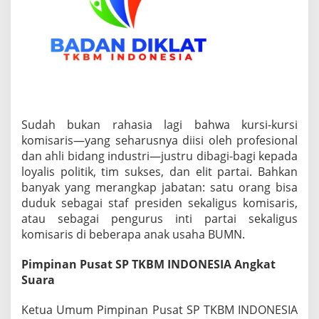
t
,
B
u
k
a
n
K
e
l
Sudah bukan rahasia lagi bahwa kursi-kursi
o
komisaris—yang seharusnya diisi oleh profesional
m
p
dan ahli bidang industri—justru dibagi-bagi kepada
o
loyalis politik, tim sukses, dan elit partai. Bahkan
k
banyak yang merangkap jabatan: satu orang bisa
I
duduk sebagai staf presiden sekaligus komisaris,
t
atau sebagai pengurus inti partai sekaligus
u
-
komisaris di beberapa anak usaha BUMN.
I
t
Pimpinan Pusat SP TKBM INDONESIA Angkat
u
Suara
S
a
j
Ketua Umum Pimpinan Pusat SP TKBM INDONESIA