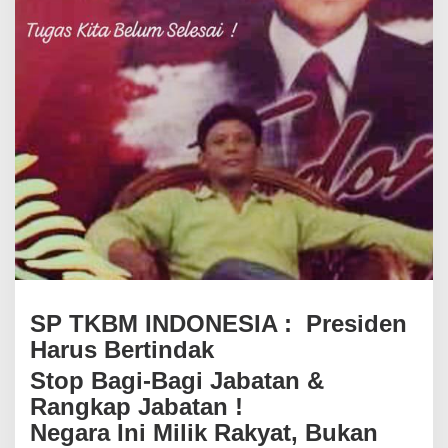
s
i
d
e
n
H
a
r
u
s
B
e
r
t
i
n
d
a
SP TKBM INDONESIA : Presiden
k
Harus Bertindak
S
t
Stop Bagi-Bagi Jabatan &
o
Rangkap Jabatan !
p
B
Negara Ini Milik Rakyat, Bukan
a