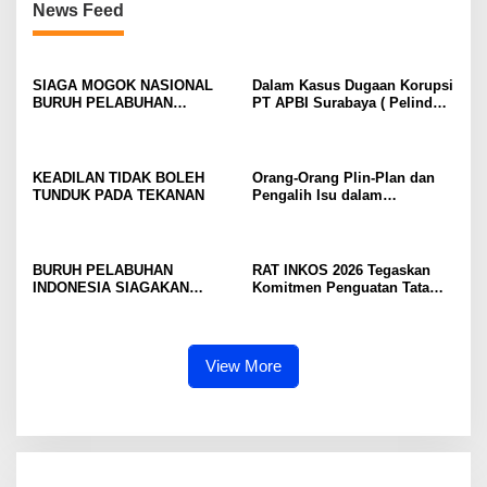
News Feed
SIAGA MOGOK NASIONAL
Dalam Kasus Dugaan Korupsi
BURUH PELABUHAN
PT APBI Surabaya ( Pelindo
MENGUAT PRESIDEN
)Jangan Dengan Kriminalisasi
DIMINTA SERIUSI TUNTUTAN
Prestasi Penegakan Hukum
BURUH PELABUHAN,
Jangan Dibangun di Atas
KONSOLIDASI LINTAS
Kriminalisasi
KEADILAN TIDAK BOLEH
Orang-Orang Plin-Plan dan
ELEMEN DEWAN BURUH
TUNDUK PADA TEKANAN
Pengalih Isu dalam
PELABUHAN INDONESIA
Perjuangan Ketenagakerjaan
TERUS DIPERKUAT
BURUH PELABUHAN
RAT INKOS 2026 Tegaskan
INDONESIA SIAGAKAN
Komitmen Penguatan Tata
MOGOK NASIONAL
Kelola Koperasi, Budi Enda
Dhaniswara Terpilih sebagai
Ketua Umum Periode Th 2026
– 2031
View More