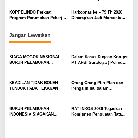
Profesional, Gandeng Semua
Indonesia Arena – Komplek
Pihak Bangun SDM Unggul
Gelora Bung Karno (GBK)
KOPPELINDO Perkuat
Harkopnas ke – 79 Th 2026
Jadi Tonggak Kebangkitan
Program Perumahan Pekerja,
Diharapkan Jadi Momentum
Ekonomi Rakyat
Dukung Program 3 Juta
Konsolidasi Nasional
Rumah bagi Buruh
Gerakan Koperasi Indonesia
Pelabuhan, Kawasan Industri,
Jangan Lewatkan
dan Logistik
SIAGA MOGOK NASIONAL
Dalam Kasus Dugaan Korupsi
BURUH PELABUHAN
PT APBI Surabaya ( Pelindo
MENGUAT PRESIDEN
)Jangan Dengan Kriminalisasi
DIMINTA SERIUSI TUNTUTAN
Prestasi Penegakan Hukum
BURUH PELABUHAN,
Jangan Dibangun di Atas
KEADILAN TIDAK BOLEH
Orang-Orang Plin-Plan dan
KONSOLIDASI LINTAS
Kriminalisasi
TUNDUK PADA TEKANAN
Pengalih Isu dalam
ELEMEN DEWAN BURUH
Perjuangan Ketenagakerjaan
PELABUHAN INDONESIA
TERUS DIPERKUAT
BURUH PELABUHAN
RAT INKOS 2026 Tegaskan
INDONESIA SIAGAKAN
Komitmen Penguatan Tata
MOGOK NASIONAL
Kelola Koperasi, Budi Enda
Dhaniswara Terpilih sebagai
Ketua Umum Periode Th 2026
– 2031