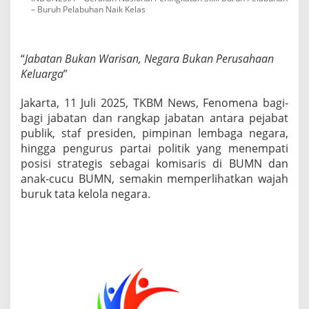
– Buruh Pelabuhan Naik Kelas
a
t
a
n
“
Jabatan Bukan Warisan, Negara Bukan Perusahaan
!
Keluarga
”
N
e
g
Jakarta, 11 Juli 2025, TKBM News, Fenomena bagi-
a
bagi jabatan dan rangkap jabatan antara pejabat
r
publik, staf presiden, pimpinan lembaga negara,
a
hingga pengurus partai politik yang menempati
I
n
posisi strategis sebagai komisaris di BUMN dan
i
anak-cucu BUMN, semakin memperlihatkan wajah
M
buruk tata kelola negara.
i
l
i
k
R
a
k
y
a