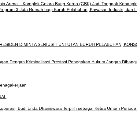
esia Arena – Komplek Gelora Bung Karno (GBK) Jadi Tonggak Kebangk
gram 3 Juta Rumah bagi Buruh Pelabuhan, Kawasan Industri, dan Lo
ESIDEN DIMINTA SERIUSI TUNTUTAN BURUH PELABUHAN, KONS
gan Dengan Kriminalisasi Prestasi Penegakan Hukum Jangan Dibangun 
tenagakerjaan
NAL
perasi, Budi Enda Dhaniswara Terpilih sebagai Ketua Umum Periode