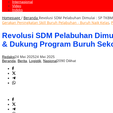
Internasional
Video
Indeks
Homepage
/
Beranda
Revolusi SDM Pelabuhan Dimulai : SP TKBM
Gerakan Peningkatan Skill Buruh Pelabuhan - Buruh Naik Kelas
,
P
Revolusi SDM Pelabuhan Dimul
& Dukung Program Buruh Seko
Redaksi
24 Mei 2025
24 Mei 2025
Beranda
,
Berita
,
Logistik
,
Nasional
2090 Dilihat