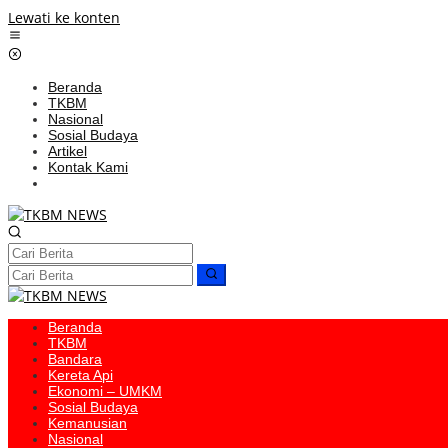
Lewati ke konten
Beranda
TKBM
Nasional
Sosial Budaya
Artikel
Kontak Kami
Beranda
TKBM
Bandara
Kereta Api
Ekonomi – UMKM
Sosial Budaya
Kemanusian
Nasional