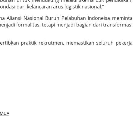
labuhan untuk mendukung melalui skema CSR pendidikan,
ndasi dari kelancaran arus logistik nasional.”
 Aliansi Nasional Buruh Pelabuhan Indoneisa meminta
jadi formalitas, tetapi menjadi bagian dari transformasi
nertibkan praktik rekrutmen, memastikan seluruh pekerja
EMUA