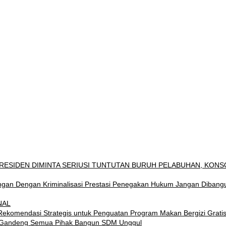
ESIDEN DIMINTA SERIUSI TUNTUTAN BURUH PELABUHAN, KONS
gan Dengan Kriminalisasi Prestasi Penegakan Hukum Jangan Dibangun 
NAL
komendasi Strategis untuk Penguatan Program Makan Bergizi Grati
al, Gandeng Semua Pihak Bangun SDM Unggul