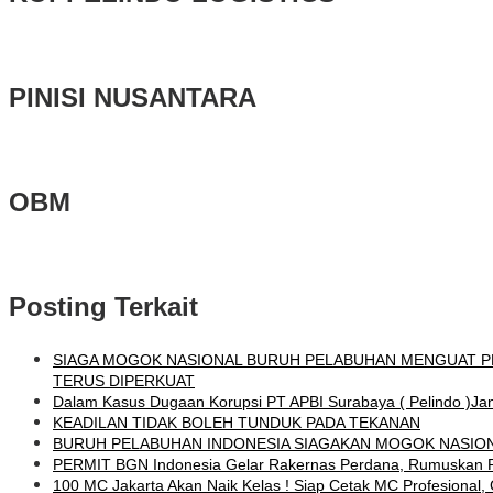
PINISI NUSANTARA
OBM
Posting Terkait
SIAGA MOGOK NASIONAL BURUH PELABUHAN MENGUAT PR
TERUS DIPERKUAT
Dalam Kasus Dugaan Korupsi PT APBI Surabaya ( Pelindo )Jan
KEADILAN TIDAK BOLEH TUNDUK PADA TEKANAN
BURUH PELABUHAN INDONESIA SIAGAKAN MOGOK NASIO
PERMIT BGN Indonesia Gelar Rakernas Perdana, Rumuskan Re
100 MC Jakarta Akan Naik Kelas ! Siap Cetak MC Profesion