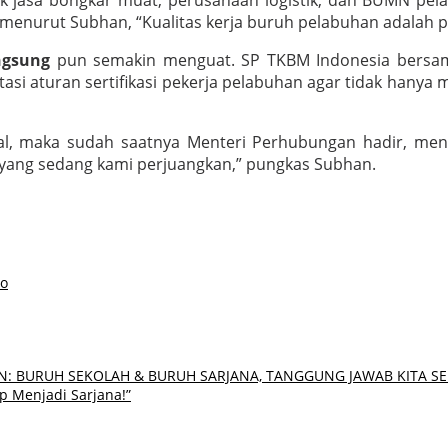
ik jasa bongkar muat, perusahaan logistik, dan BUMN pe
 menurut Subhan, “Kualitas kerja buruh pelabuhan adalah po
ngsung
pun semakin menguat. SP TKBM Indonesia bersama
 aturan sertifikasi pekerja pelabuhan agar tidak hanya men
obal, maka sudah saatnya Menteri Perhubungan hadir, me
 yang sedang kami perjuangkan,” pungkas Subhan.
to
AN: BURUH SEKOLAH & BURUH SARJANA, TANGGUNG JAWAB KITA S
p Menjadi Sarjana!”