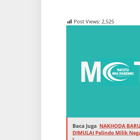
Post Views:
2,525
Baca Juga
NAKHODA BARU 
DIMULAI Pelindo Milik Neg
!