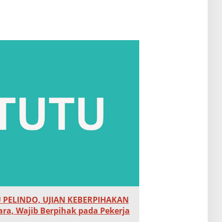
PELINDO, UJIAN KEBERPIHAKAN
ara, Wajib Berpihak pada Pekerja